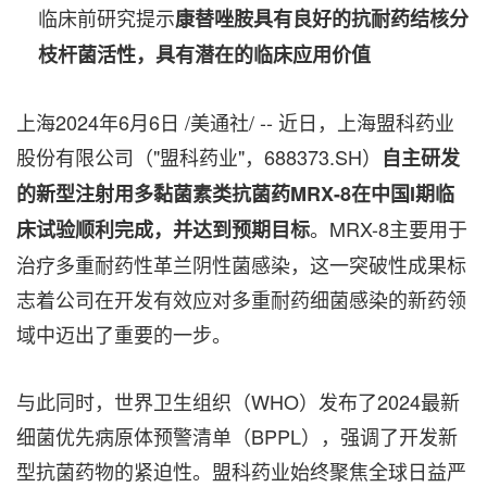
临床前研究提示
康替唑胺具有良好的抗耐药结核分
枝杆菌活性，具有潜在的临床应用价值
上海
2024年6月6日
/美通社/ -- 近日，上海盟科药业
股份有限公司（"盟科药业"，688373.SH）
自主研发
的新型注射用多黏菌素类抗菌药
MRX-8在中国I期临
。MRX-8主要用于
床试验顺利完成，并达到预期目标
治疗多重耐药性革兰阴性菌感染，这一突破性成果标
志着公司在开发有效应对多重耐药细菌感染的新药领
域中迈出了重要的一步。
与此同时，世界卫生组织（WHO）发布了2024最新
细菌优先病原体预警清单（BPPL），强调了开发新
型抗菌药物的紧迫性。盟科药业始终聚焦全球日益严