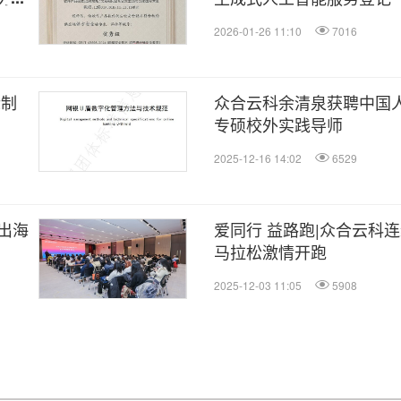
2026-01-26 11:10
7016
标制
众合云科余清泉获聘中国
专硕校外实践导师
2025-12-16 14:02
6529
出海
爱同行 益路跑|众合云科
马拉松激情开跑
2025-12-03 11:05
5908