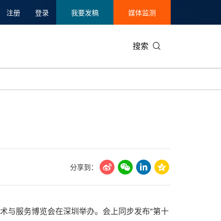
注册
登录
我要发稿
媒体监测
搜索
可持续发展
IT科技与互联网
日本
中国国际
零售业
韩国
碳中和
娱乐时尚与艺术
新加坡
企业扩张
环境
泰国
新质生产力
健康与医疗制药
财报
农业与制
美国临床肿瘤学会(ASCO)
通信业
企业社会
旅游与酒
分享到：
世界杯
会展
中国国际
房地产建
源技术与服务博览会在深圳举办。会上同步发布"第十