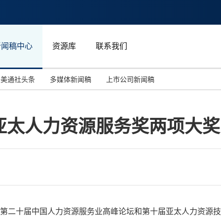
新闻稿中心
资源库
联系我们
美通社头条
多媒体新闻稿
上市公司新闻稿
国际消费电子展(CES)
汽车与交通
中国大陆
亚太人力资源服务奖两项大奖
投资并购
能源化工与环保
马来西亚
世界移动通信大会
教育与人力资源
澳大利亚
人工智能
体育
汉诺威工业博览会
广告营销传媒
至14日，第二十届中国人力资源服务业高峰论坛和第十届亚太人力资