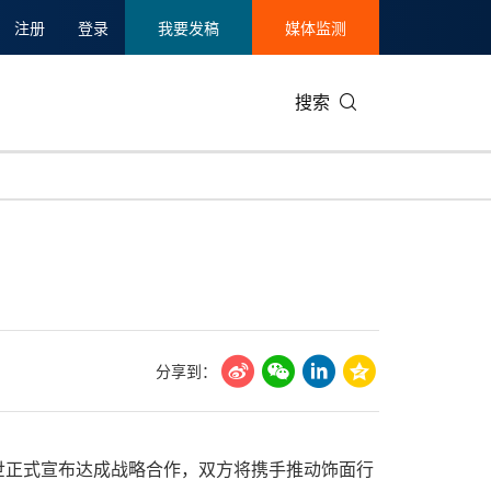
注册
登录
我要发稿
媒体监测
搜索
可持续发展
IT科技与互联网
日本
中国国际
零售业
韩国
碳中和
娱乐时尚与艺术
新加坡
企业扩张
环境
泰国
新质生产力
健康与医疗制药
财报
农业与制
美国临床肿瘤学会(ASCO)
通信业
企业社会
旅游与酒
分享到：
世界杯
会展
中国国际
房地产建
牌琅世正式宣布达成战略合作，双方将携手推动饰面行