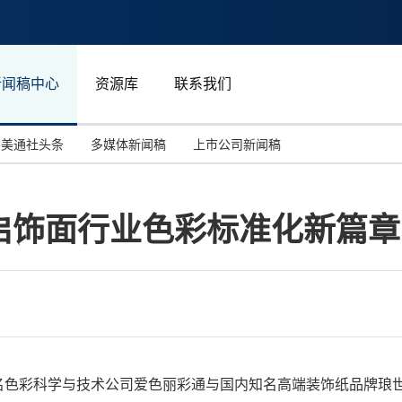
新闻稿中心
资源库
联系我们
美通社头条
多媒体新闻稿
上市公司新闻稿
国际消费电子展(CES)
汽车与交通
中国大陆
启饰面行业色彩标准化新篇章
投资并购
能源化工与环保
马来西亚
世界移动通信大会
教育与人力资源
澳大利亚
人工智能
体育
汉诺威工业博览会
广告营销传媒
，全球知名色彩科学与技术公司爱色丽彩通与国内知名高端装饰纸品