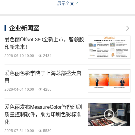
展示全文
扫描二维码，立即订阅！
关键词：
环保产品与服务
家用设备
日用品
零售业
企业新闻室
爱色丽Offset 360全新上市，智领胶
分享到：
印新未来！
2026-06-10 10:00
2434
爱色丽色彩学院于上海总部盛大启
幕
2026-04-01 10:00
4255
爱色丽发布MeasureColor智能印刷
质量控制软件，助力印刷色彩标准
化
2025-07-31 10:00
5530