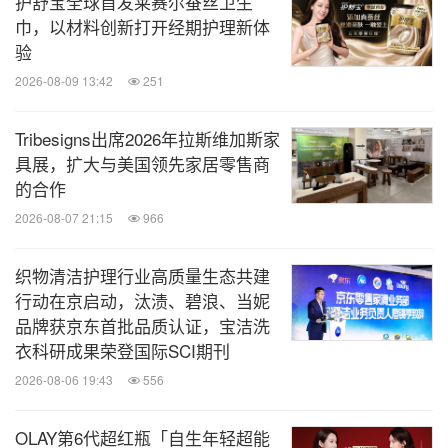
护舒宝全球首发莱赛尔蚕丝卫生
巾，以材料创新打开经期护理新体
验
2026-08-09 13:42
251
Tribesigns出席2026年拉斯维加斯家
具展，扩大与美国领先家居零售商
的合作
2026-08-07 21:15
966
织物清洁护理行业高质量生态共建
行动在京启动，汰渍、碧浪、当妮
品牌获京东首批品质认证，宝洁洗
衣科研成果荣登国际SCI期刊
2026-08-06 19:43
556
OLAY第6代超红瓶「自生年轻超能