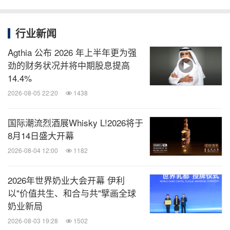
会\中国连锁经营协会官方微信公众号了解。
行业新闻
消息来源：CHINASHOP
Agthia 公布 2026 年上半年更为强
劲的财务状况并将中期股息提高
知消
14.4%
微信公众号“知消”发布全球消费品、零售、时
2026-08-05 22:20
1438
尚、物流行业最新动态。扫描二维码，立即
订阅！
国际潮流烈酒展Whisky L!2026将于
8月14日盛大开幕
2026-08-04 12:00
1182
关键词：
饮品
电脑/电子
电子商务
食品饮料
零售
业
2026年世界奶业大会开幕 伊利
分享到：
以"价值共生、和合与共"擘画全球
奶业新局
2026-08-03 19:28
1502