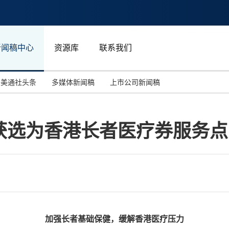
新闻稿中心
资源库
联系我们
美通社头条
多媒体新闻稿
上市公司新闻稿
国际消费电子展(CES)
汽车与交通
中国大陆
获选为香港长者医疗券服务点
投资并购
能源化工与环保
马来西亚
世界移动通信大会
教育与人力资源
澳大利亚
人工智能
体育
汉诺威工业博览会
广告营销传媒
加强长者基础保健，缓解香港医疗压力