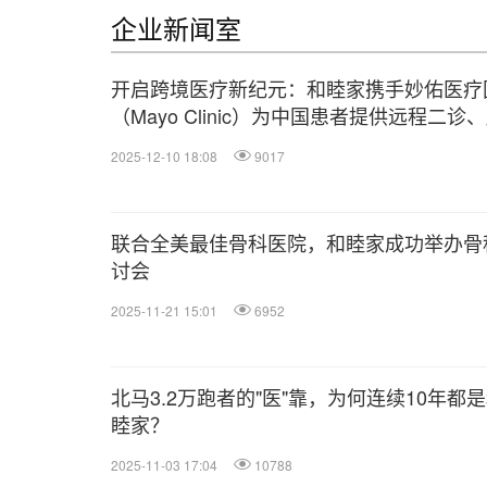
企业新闻室
开启跨境医疗新纪元：和睦家携手妙佑医疗
（Mayo Clinic）为中国患者提供远程二诊
美就医和高管体检等服务
2025-12-10 18:08
9017
联合全美最佳骨科医院，和睦家成功举办骨
讨会
2025-11-21 15:01
6952
北马3.2万跑者的"医"靠，为何连续10年都
睦家？
2025-11-03 17:04
10788