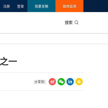
注册
登录
我要发稿
媒体监测
搜索
可持续发展
IT科技与互联网
日本
中国国际
零售业
韩国
之一
碳中和
娱乐时尚与艺术
新加坡
企业扩张
环境
泰国
新质生产力
健康与医疗制药
财报
农业与制
美国临床肿瘤学会(ASCO)
通信业
企业社会
旅游与酒
分享到：
世界杯
会展
中国国际
房地产建