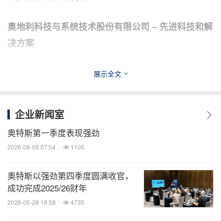
奥
地利
科技与系统技术股份有限公司
–
先进
科技和解
决方案
奥地利科技与系统技术股份公司简称奥特斯，是欧洲
展示全文
以及全球领先的半导体封装载板和高端印制电路板制
造商。集团致力于生产具有前瞻性技术的产品，并将
企业新闻室
工业领域的核心市场定位于：半导体封装载板、移动
奥特斯第一季度表现强劲
设备、汽车与航空航天、工业和医疗。作为一家飞速
2026-08-05 07:54
1105
发展的跨国公司，奥特斯分别在奥地利（莱奥本、菲
岭）、印度（南燕古德）、中国（上海、重庆）和韩
奥特斯以强劲第四季度圆满收官，
国（安山，首尔附近）拥有生产基地。目前，奥特斯
成功完成2025/26财年
正在马来西亚居林新建一座高端半导体封装载板生产
2026-05-28 18:58
4735
基地，同时在莱奥本，奥特斯正在打造涵盖量产在内