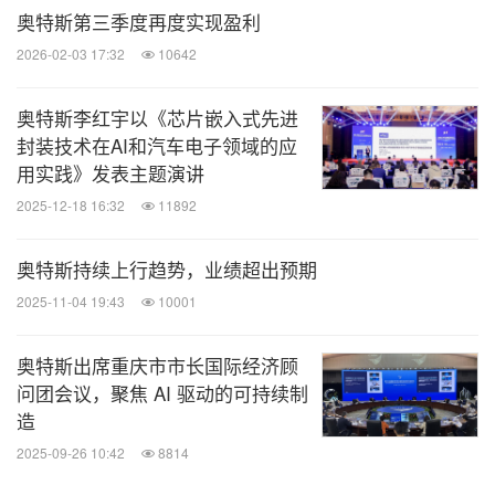
奥特斯第三季度再度实现盈利
的欧洲技术中心。公司拥有约
14,000
多名员工。更多
2026-02-03 17:32
10642
资讯，请浏览公司网站
www.ats.net。
奥特斯李红宇以《芯片嵌入式先进
消息来源：奥特斯
封装技术在AI和汽车电子领域的应
用实践》发表主题演讲
全球TMT
2025-12-18 16:32
11892
微信公众号“全球TMT”发布全球互联网、科
奥特斯持续上行趋势，业绩超出预期
技、媒体、通讯企业的经营动态、财报信
息、企业并购消息。扫描二维码，立即订
2025-11-04 19:43
10001
阅！
奥特斯出席重庆市市长国际经济顾
关键词：
问团会议，聚焦 AI 驱动的可持续制
电脑/电子
电子组件
互联网技术
半导体
一
般制造业
造
2025-09-26 10:42
8814
分享到：