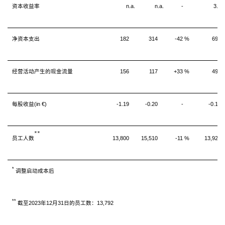
资本收益率
n.a.
n.a.
-
3.1
净资本支出
182
314
-42 %
699
经营活动产生的现金流量
156
117
+33 %
497
每股收益
(in €)
-1.19
-0.20
-
-0.16
**
员工人数
13,800
15,510
-11 %
13,922
*
调整启动成本后
**
截至2023年12月31日的员工数：13,792