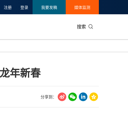
注册
登录
我要发稿
媒体监测
搜索
可持续发展
IT科技与互联网
日本
中国国际
零售业
韩国
龙年新春
碳中和
娱乐时尚与艺术
新加坡
企业扩张
环境
泰国
新质生产力
健康与医疗制药
财报
农业与制
美国临床肿瘤学会(ASCO)
通信业
企业社会
旅游与酒
分享到：
世界杯
会展
中国国际
房地产建