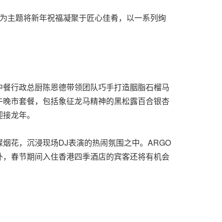
龙"为主题将新年祝福凝聚于匠心佳肴，以一系列绚
中餐行政总厨陈恩德带领团队巧手打造胭脂石榴马
午晚市套餐，包括象征龙马精神的黑松露百合银杏
迎接龙年。
烟花，沉浸现场DJ表演的热闹氛围之中。ARGO
外，春节期间入住香港四季酒店的宾客还将有机会