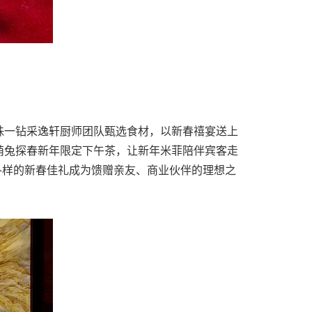
珠一钻采逸轩厨师团队甄选食材，以新春禧宴送上
萌兔探春新年限定下午茶，让新年米菲陪伴宾客走
各样的新春佳礼成为馈赠亲友、商业伙伴的理想之