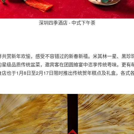
深圳四季酒店 - 中式下午茶
畔共赏新年欢愉，感受不容错过的新春新禧。米其林一星、黑珍
的星级品质传统盆菜，邀宾客在团圆飨宴中恣享传统粤味。更有
店也于1月8日至2月17日限时推出传统贺年糕点及礼盒，各式