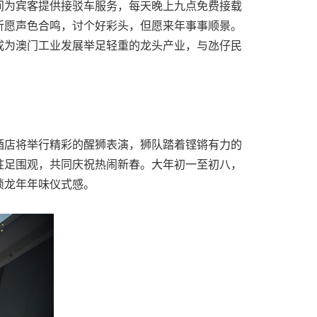
间为宾客提供接驳车服务，每天晚上九点免费接载
祈愿声色合鸣，讨个好彩头，但愿来年事事顺景。
成为澳门工业发展举足轻重的龙头产业，与氹仔民
酒店将举行精彩的醒狮表演，狮队踏着铿锵有力的
驻足围观，共同庆祝热闹新春。大年初一至初八，
锁龙年年味仪式感。