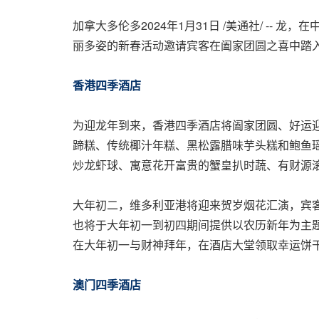
加拿大多伦多
2024年1月31日
/美通社/ -- 
丽多姿的新春活动邀请宾客在阖家团圆之喜中踏
香港四季酒店
为迎龙年到来，香港四季酒店将阖家团圆、好运
蹄糕、传统椰汁年糕、黑松露腊味芋头糕和鲍鱼
炒龙虾球、寓意花开富贵的蟹皇扒时蔬、有财源
大年初二，维多利亚港将迎来贺岁烟花汇演，宾客
也将于大年初一到初四期间提供以农历新年为主
在大年初一与财神拜年，在酒店大堂领取幸运饼
澳门四季酒店