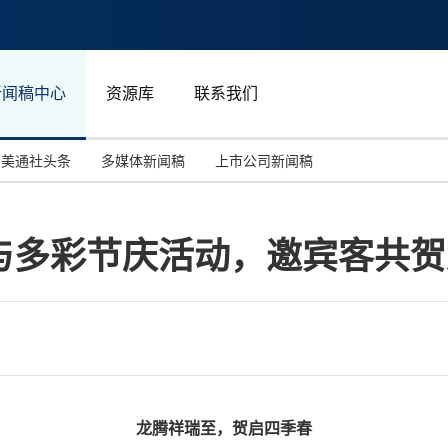
新闻稿中心
资源库
联系我们
美通社头条
多媒体新闻稿
上市公司新闻稿
国际消费电子展(CES)
汽车与交通
中国大陆
与多彩节庆活动，邀宾客共贺
投资并购
能源化工与环保
马来西亚
世界移动通信大会
教育与人力资源
澳大利亚
人工智能
体育
汉诺威工业博览会
广告营销传媒
龙腾祥瑞至，贺启四季春