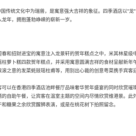
龙，在中国传统文化中为瑞兽，是寓意强大吉祥的象征。四季酒店以"
入龙年，拥抱蓬勃峥嵘的崭新一岁。
迎春和招财进宝的寓意注入龙景轩的贺年糕点之中，米其林星级
瑶柱萝卜糕四款贺年糕点，并采用寓意圆满吉祥的食材呈献新年
滚滚之意的发菜蚝豉瑶柱甫等，用别出心裁的创意粤菜携手宾客
可以在香港四季酒店池畔餐厅品味奢华贺年盛宴的同时欣赏璀璨
题的自助午餐，让宾客在温室主题的空间内尽情欣赏维港景。此
干和糖果之余欣赏醒狮表演，或是在桃花树下拍照留念。