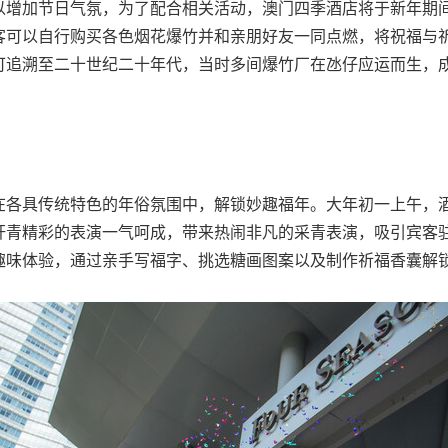
以增加节日气氛，为了配合相关活动，澳门四季酒店将于新年期
客可以自行购买各色烟花爆竹并和亲朋好友一同点燃，将祝福与
可追溯至二十世纪二十年代，当时多间爆竹厂在氹仔应运而生，
在各具传统特色的年俗氛围中，解锁妙趣福年。大年初一上午，
杆青精彩的表演一气呵成，带来热闹非凡的采青表演，吸引宾客
趣味体验，通过亲手写福字、挑选糖画图案以及制作祈福香囊解