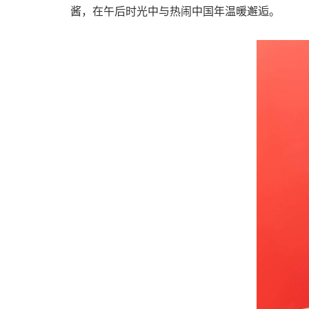
酱，在午后时光中与热闹中国年温暖邂逅。