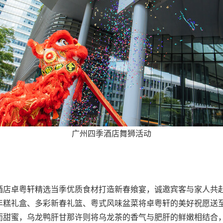
广州四季酒店舞狮活动
酒店卓粤轩精选当季优质食材打造新春飨宴，诚邀宾客与家人共
年糕礼盒、多彩新春礼篮、粤式风味盆菜将卓粤轩的美好祝愿送
而甜蜜，乌龙鸭肝甘那许则将乌龙茶的香气与肥肝的鲜嫩相结合