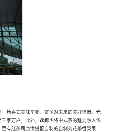
赴一场粤式美味华宴，寄予对未来的美好憧憬。元
至千家万户。此外，逸廊也将中式茶的魅力融入优
，更有红茶司康饼搭配自制的自制菊花茶香梨果