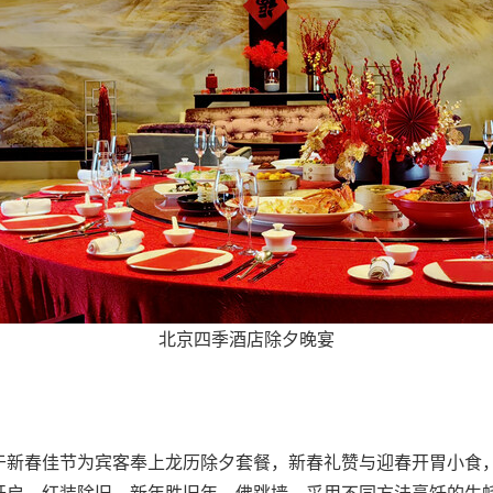
北京四季酒店除夕晚宴
于新春佳节为宾客奉上龙历除夕套餐，新春礼赞与迎春开胃小食
开启，红装除旧，新年胜旧年。佛跳墙、采用不同方法烹饪的生