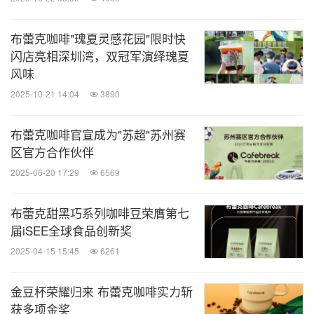
布蕾克咖啡"瑰夏灵感花园"限时快
闪店亮相深圳湾，双冠军演绎瑰夏
风味
2025-10-21 14:04
3890
布蕾克咖啡官宣成为"苏超"苏州赛
区官方合作伙伴
2025-06-20 17:29
6569
布蕾克甜黑巧系列咖啡豆荣膺第七
届iSEE全球食品创新奖
2025-04-15 15:45
6261
金豆杯荣耀归来 布蕾克咖啡实力斩
获多项金奖