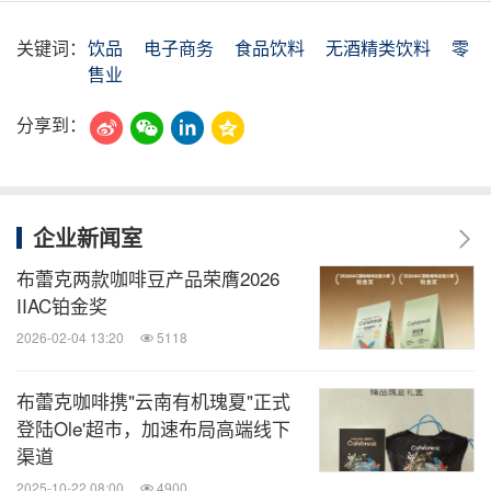
关键词：
饮品
电子商务
食品饮料
无酒精类饮料
零
售业
分享到：
企业新闻室
布蕾克两款咖啡豆产品荣膺2026
IIAC铂金奖
2026-02-04 13:20
5118
布蕾克咖啡携"云南有机瑰夏"正式
登陆Ole'超市，加速布局高端线下
渠道
2025-10-22 08:00
4900