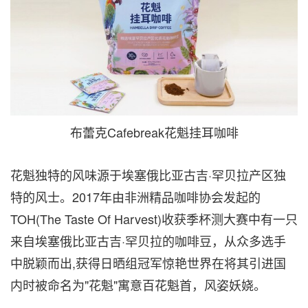
布蕾克Cafebreak花魁挂耳咖啡
花魁独特的风味源于埃塞俄比亚古吉·罕贝拉产区独
特的风士。2017年由非洲精品咖啡协会发起的
TOH(The Taste Of Harvest)收获季杯测大赛中有一只
来自埃塞俄比亚古吉·罕贝拉的咖啡豆，从众多选手
中脱颖而出,获得日晒组冠军惊艳世界在将其引进国
内时被命名为"花魁"寓意百花魁首，风姿妖娆。