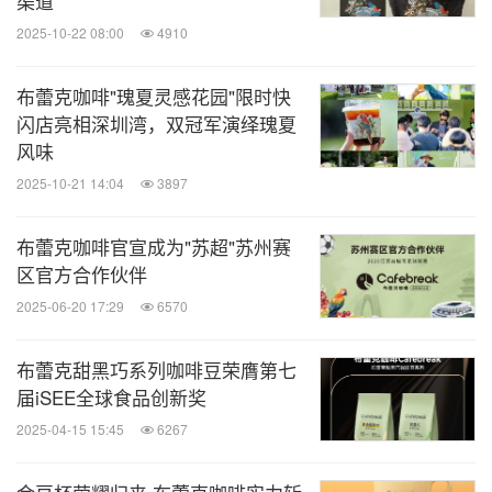
渠道
2025-10-22 08:00
4910
布蕾克咖啡"瑰夏灵感花园"限时快
闪店亮相深圳湾，双冠军演绎瑰夏
风味
2025-10-21 14:04
3897
布蕾克咖啡官宣成为"苏超"苏州赛
区官方合作伙伴
2025-06-20 17:29
6570
布蕾克甜黑巧系列咖啡豆荣膺第七
届iSEE全球食品创新奖
2025-04-15 15:45
6267