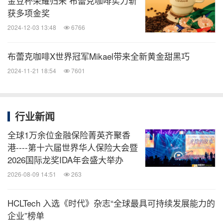
金豆杯荣耀归来 布蕾克咖啡实力斩
获多项金奖
2024-12-03 13:48
6766
布蕾克咖啡X世界冠军Mikael带来全新黄金甜黑巧
2024-11-21 18:54
7601
行业新闻
全球1万余位金融保险菁英齐聚香
港----第十六届世界华人保险大会暨
2026国际龙奖IDA年会盛大举办
2026-08-09 14:51
263
HCLTech 入选《时代》杂志“全球最具可持续发展能力的
企业”榜单