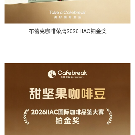
布蕾克咖啡荣膺2026 IIAC铂金奖