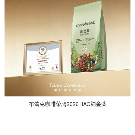
布蕾克咖啡荣膺2026 IIAC铂金奖