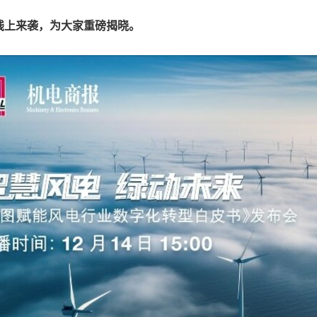
线上来袭，为
大家
重磅揭晓
。