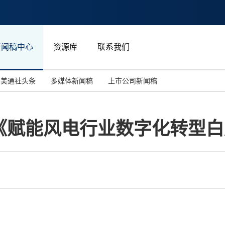
新闻稿中心
资源库
联系我们
美通社头条
多媒体新闻稿
上市公司新闻稿
国际消费电子展(CES)
汽车与交通
中国大陆
《赋能风电行业数字化转型白
投资并购
能源化工与环保
马来西亚
世界移动通信大会
教育与人力资源
澳大利亚
人工智能
体育
汉诺威工业博览会
广告营销传媒