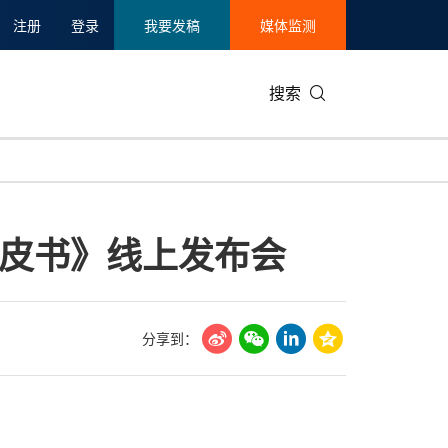
注册
登录
我要发稿
媒体监测
搜索
可持续发展
IT科技与互联网
日本
中国国际
零售业
韩国
皮书》线上发布会
碳中和
娱乐时尚与艺术
新加坡
企业扩张
环境
泰国
新质生产力
健康与医疗制药
财报
农业与制
美国临床肿瘤学会(ASCO)
通信业
企业社会
旅游与酒
分享到：
世界杯
会展
中国国际
房地产建