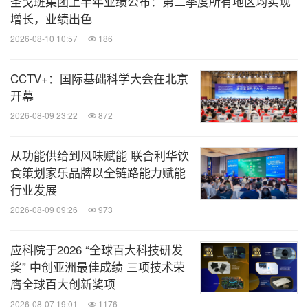
圣戈班集团上半年业绩公布：第二季度所有地区均实现
增长，业绩出色
2026-08-10 10:57
186
CCTV+：国际基础科学大会在北京
开幕
2026-08-09 23:22
872
从功能供给到风味赋能 联合利华饮
食策划家乐品牌以全链路能力赋能
行业发展
2026-08-09 09:26
973
应科院于2026 “全球百大科技研发
奖” 中创亚洲最佳成绩 三项技术荣
膺全球百大创新奖项
2026-08-07 19:01
1176