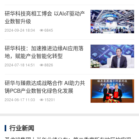
阅！
研华科技亮相工博会 以AIoT驱动产
业数智升级
关键词：
教育
互联网技术
采矿/五金
电信业
一般制
造业
2024-09-24 18:04
6845
分享到：
研华科技：加速推进边缘AI应用落
地，赋能产业智能化转型
2024-07-18 14:51
8826
研华与臻鼎达成战略合作 AI助力共
铸PCB产业数智化绿色化发展
2024-06-17 11:03
15201
行业新闻