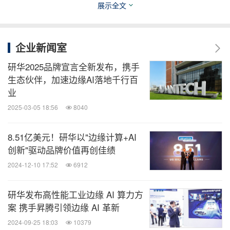
核心的物联网软、硬件解决方案，协助客户伙伴串接
展示全文
产业链。研华业务分布全球28个国家，拥有近9,000
名员工，以强大的技术服务及营销网络，为客户提供
企业新闻室
本土化响应的便捷服务。此外，研华积极推进产业伙
研华2025品牌宣言全新发布，携手
伴共创，加速AIoT生态圈布建与发展。
生态伙伴，加速边缘AI落地千行百
业
官网：
www.advantech.com
.cn 官方微信：研华智能
2025-03-05 18:56
8040
地球
8.51亿美元！研华以"边缘计算+AI
消息来源：研华中国
创新"驱动品牌价值再创佳绩
2024-12-10 17:52
6912
全球TMT
研华发布高性能工业边缘 AI 算力方
微信公众号“全球TMT”发布全球互联网、科
案 携手昇腾引领边缘 AI 革新
技、媒体、通讯企业的经营动态、财报信
息、企业并购消息。扫描二维码，立即订
2024-09-25 18:03
10379