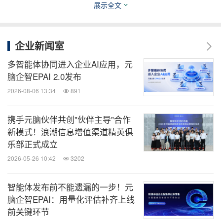
展示全文
多开源解决方案，实现了秒级构建运行环境。能够帮
助开发者在大规模集群环境下便捷地提交分布式任
企业新闻室
务。调度系统根据分布式任务对GPU算力的需求，通
过多种亲和性调度策略，大大降低构建分布式训练任
多智能体协同进入企业AI应用，元
脑企智EPAI 2.0发布
务的技术门槛。
2026-08-06 13:34
891
AIStation平台在AI开发、应用部署和大模型工程实践
携手元脑伙伴共创"伙伴主导"合作
上积累了宝贵的经验和技术，帮助诸多行业客户在资
新模式！浪潮信息增值渠道精英俱
源、开发、部署层面实现降本增效。在垂直行业领
乐部正式成立
域，AIStation平台帮助头部金融客户、生物制药服务
2026-05-26 10:42
3202
公司快速利用密集数据训练、验证大模型，大大降低
智能体发布前不能遗漏的一步！元
大模型业务成本。某大型商业银行基于AIStation打造
脑企智EPAI：用量化评估补齐上线
的并行运算集群，凭借领先的大规模分布式训练支撑
前关键环节
能力，荣获2022 IDC"未来数字基础架构领军者"奖