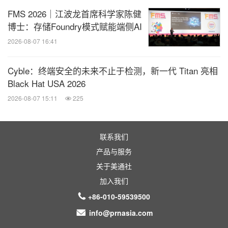
FMS 2026｜江波龙首席科学家陈健
全球TMT
博士：存储Foundry模式赋能端侧AI
微信公众号“全球TMT”发布全球互联网、科
2026-08-07 16:41
技、媒体、通讯企业的经营动态、财报信
息、企业并购消息。扫描二维码，立即订
阅！
Cyble：终端安全的未来不止于检测，新一代 Titan 亮相
Black Hat USA 2026
2026-08-07 15:11
225
关键词：
广告/营销
财经/金融
劳动力与人力资源
分享到：
联系我们
产品与服务
关于美通社
加入我们
+86-010-59539500
info@prnasia.com