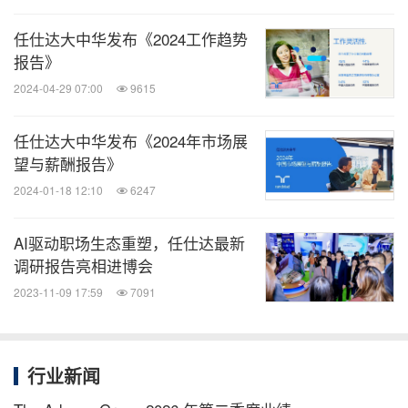
角，让大家深刻地认识到打造雇主品牌对于职场幸福
感和员工潜能的重要性。
任仕达大中华发布《2024工作趋势
报告》
2024-04-29 07:00
9615
对于活动的成功举办，任仕达大中华董事总经理孙嫣
嫣（Natellie Sun）女士表示，"感谢每一位参与活动
任仕达大中华发布《2024年市场展
的朋友与嘉宾，在这个以‘新联盟时代：重启员工幸福
望与薪酬报告》
感的星辰大海'为主题的活动中，我们共同探讨了雇主
2024-01-18 12:10
6247
与雇员之间的新模式、新关系，以及如何提升员工的
幸福感。通过与来自各行各业的人力资源从业者和企
AI驱动职场生态重塑，任仕达最新
调研报告亮相进博会
业管理者的互动交流，我们汲取了宝贵的智慧和经
2023-11-09 17:59
7091
验。我们相信，在新联盟时代，雇主与员工的合作将
更加紧密，共同推动企业和个人的成长与成功。期待
在未来的旅程中，共同书写新联盟时代的辉煌篇
行业新闻
章！"