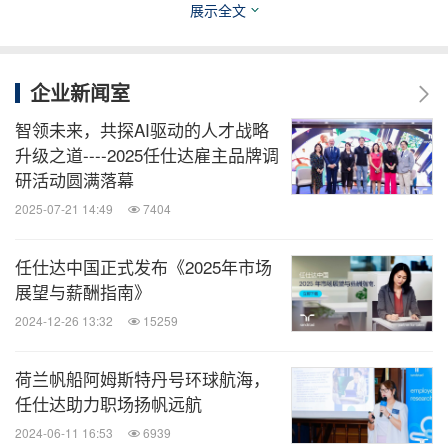
要理解员工的需求，在他们需要时提供能够缓解压力
展示全文
的、让他们能够放松的幸福感氛围，帮助他们平衡工
作与生活。只有赢得了人才，我们才能赢得未来。让
企业新闻室
我们一起努力，建立一个相互赢得人才与企业的环
智领未来，共探AI驱动的人才战略
境，共同创造辉煌的未来。"
升级之道----2025任仕达雇主品牌调
研活动圆满落幕
在圆桌论坛环节中，前阿里巴巴全球高级人力资源总
2025-07-21 14:49
7404
监（P10）陈蓉女士、博世苏州人力资源副总裁钱凤
秋先生、任仕达大中华区华东中高端人才搜寻与甄选
任仕达中国正式发布《2025年市场
展望与薪酬指南》
部区域总监江越先生，以及任仕达大中华区上海中高
2024-12-26 13:32
15259
端人才搜寻与甄选部助理总监王珂女士围绕着主
题"雇主品牌直通车：打造职场幸福感，释放员工潜
荷兰帆船阿姆斯特丹号环球航海，
能"，结合实际环境和从业经验，分享了他们在实践
任仕达助力职场扬帆远航
中所取得的成果和经验，为大家呈现了一个全新的视
2024-06-11 16:53
6939