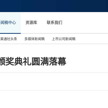
新闻稿中心
资源库
联系我们
美通社头条
多媒体新闻稿
上市公司新闻稿
国际消费电子展(CES)
汽车与交通
中国大陆
奖颁奖典礼圆满落幕
投资并购
能源化工与环保
马来西亚
世界移动通信大会
教育与人力资源
澳大利亚
人工智能
体育
汉诺威工业博览会
广告营销传媒