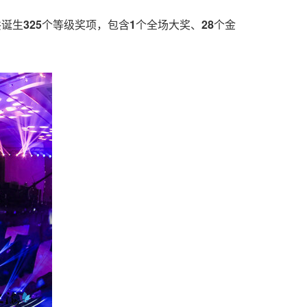
共诞生
325
个等级奖项，包含
1
个全场大奖、
28
个金