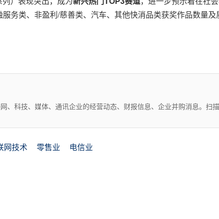
系列）表现突出，成为
新兴热门
TOP3
赛道
，进一步预示着在社会
融服务类、非盈利/慈善类、汽车、其他快消品类获奖作品数量及
互联网、科技、媒体、通讯企业的经营动态、财报信息、企业并购消息。扫
联网技术
零售业
电信业