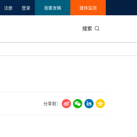
注册
登录
我要发稿
媒体监测
搜索
可持续发展
IT科技与互联网
日本
中国国际
零售业
韩国
碳中和
娱乐时尚与艺术
新加坡
企业扩张
环境
泰国
新质生产力
健康与医疗制药
财报
农业与制
美国临床肿瘤学会(ASCO)
通信业
企业社会
旅游与酒
分享到：
世界杯
会展
中国国际
房地产建