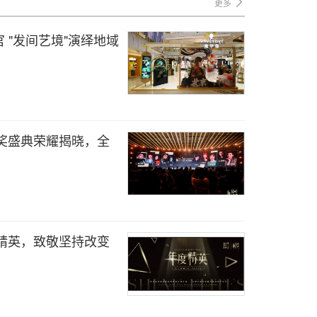
更多
 "发间艺境"演绎地域
颁奖盛典荣耀揭晓，全
度精英，致敬坚持改变