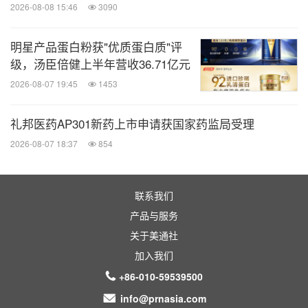
等
基于新型甲基化检测技术的鼻咽癌精准筛查试
2026-08-08 15:46
3090
奖
剂盒
中山大学肿瘤防治中心
明星产品蛋白粉获"优质蛋白质"评
级，汤臣倍健上半年营收36.71亿元
杭州早知道生物科技有限公
2026-08-07 19:45
1453
全自动分子
POCT系统及微流控芯片
司
礼邦医药AP301新药上市申请获国家药监局受理
智能可视化静脉麻醉药气药浓度在线监测的麻
2026-08-07 18:37
854
醉状态监测仪与 智能诊断预警系统研发
四川大学
联系我们
超敏膜积分免疫检测平台在阿尔茨海默病早筛
东方伊诺（苏州）医疗科技
产品与服务
过敏原特异性
IgE心脑血管炎症检测中的应用
有限公司
关于美通社
加入我们
基于单个
B细胞重组兔单克隆抗体制备技术的免
华中科技大学同济医学院附
+86-010-59539500
疫诊断检测系统
属同济医院
info@prnasia.com