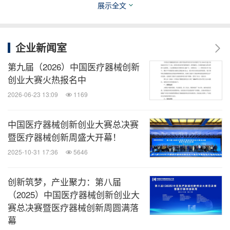
展示全文
企业新闻室
参赛选手正在路演项目
第九届（2026）中国医疗器械创新
创业大赛火热报名中
现场的专家在经过精彩的项目路演后，就团队组建、
2026-06-23 13:09
1169
市场前景、创新性等角度对项目提出了针对性建议，
从如何解决行业痛点到实际产品存在的待完善事项，
中国医疗器械创新创业大赛总决赛
给予项目团队中肯的发展建议及调整思路。项目团队
暨医疗器械创新周盛大开幕！
之间进行深入的交流与碰撞，为整个体外诊断领域的
2025-10-31 17:36
5646
持续发展注入了新的能量。
创新筑梦，产业聚力：第八届
（2025）中国医疗器械创新创业大
通过激烈的竞技比拼，第六届中国医疗器械创新创业
赛总决赛暨医疗器械创新周圆满落
大赛的体外诊断（IVD）产品类别赛共产了一等
幕
奖 2 名，二等奖 5 名，三等奖 8 名，优胜