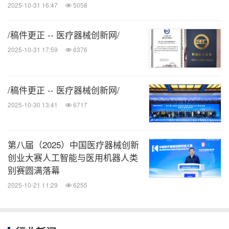
2025-10-31 16:47
5058
奖 20 名。
/稿件更正 -- 医疗器械创新网/
获奖列表
2025-10-31 17:59
6376
第六届（
2023）中国医疗器械创新创业大赛体外诊断（IVD）产品类别赛获奖名单
/稿件更正 -- 医疗器械创新网/
2025-10-30 13:41
6717
时
间
项目名称
项目单位
第八届（2025）中国医疗器械创新
创业大赛人工智能与医用机器人类
全自动肽谱分析系统
----国内首套用于肿瘤液
别赛圆满落幕
体活检的全自动肽谱分析系统
杭州汇健科技有限公司
2025-10-21 11:29
6255
一
等
南京润楠医疗电子研究院有