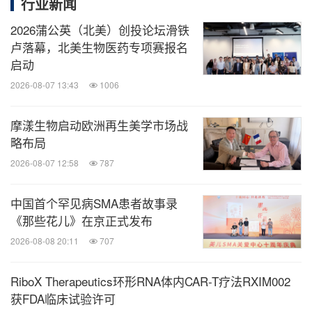
行业新闻
奖
无创连续血压及血流动力学监测设备产业化
限公司
2026蒲公英（北美）创投论坛滑铁
卢落幕，北美生物医药专项赛报名
空军军医大学，西安交通大
启动
脑创伤生物标记物即时诊断与精准预后评估
学
2026-08-07 13:43
1006
臻智达生物技术（上海）有
摩漾生物启动欧洲再生美学市场战
智能核酸计算系统用于胰腺癌的早期筛查
限公司
略布局
2026-08-07 12:58
787
基于中国人群的
HLA抗体检测试剂盒与检测平
中国首个罕见病SMA患者故事录
台开发
西安交通大学第一附属医院
《那些花儿》在京正式发布
2026-08-08 20:11
707
首都医科大学附属北京佑安
宫颈瘤变检测试剂盒的研发与临床转化
医院妇科
RiboX Therapeutics环形RNA体内CAR-T疗法RXIM002
二
获FDA临床试验许可