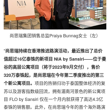
尚思瑞集团销售总监Praiya Bunnag女士（左）
"
尚思瑞
持续在香港推进路演活动，最近推出了总价
值超过16
亿泰铢的新项目 NIA by Sansiri——
位于曼
谷的高层公寓项目（将于2023
年9
月交付），售价
320
万泰铢起，是尚思瑞在今年第二季度推出的第三
项目的热销归功于泰国整体经济的复
个新公寓项目。
苏以及游客指数级回流，拥有湄南河景色的新公寓项
目 FLO by Sansiri 仅在一个月内就获得了高达4.3亿
泰铢的销售额。此外，在尚思瑞今年的首个海外路演