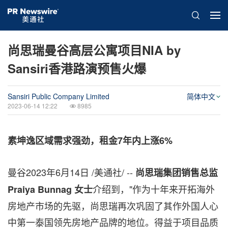
尚思瑞曼谷高层公寓项目NIA by
Sansiri香港路演预售火爆
Sansiri Public Company Limited
简体中文
2023-06-14 12:22
8985
素坤逸区域需求强劲，租金7
年内上涨6%
曼谷
2023年6月14日
/美通社/ --
尚思瑞集团销售总监
介绍到，"作为十年来开拓海外
Praiya Bunnag
女士
房地产市场的先驱，尚思瑞再次巩固了其作外国人心
中第一泰国
领先
房地产品牌的地位。得益于项目品质