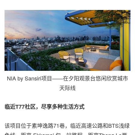
NIA by Sansiri项目——在夕阳观景台悠闲欣赏城市
天际线
临近T77
社区，尽享多种生活方式
该项目位于素坤逸路71巷，临近高速公路和BTS浅绿
色线，距离 Ekkamai 仅一站路程，距离Thong Lo两