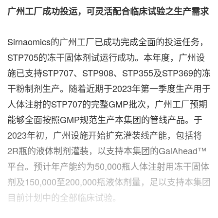
广州工厂成功投运，可灵活配合临床试验之生产需求
Sirnaomics的广州工厂已成功完成全面的投运任务，
STP705的冻干固体剂试运行成功。本年度，广州设
施已支持STP707、STP908、STP355及STP369的冻
干粉制剂生产。随着近期于2023年第一季度生产用于
人体注射的STP707的完整GMP批次，广州工厂预期
能够全面按照GMP规范生产本集团的管线产品。于
2023年初，广州设施开始扩充灌装线产能，包括将
2R瓶的液体制剂灌装，以支持本集团的GalAhead™
平台。预计年产能约为50,000瓶人体注射用冻干固体
剂及150,000至200,000瓶液体剂量，足以支持本集团
目前计划中的全部临床试验。