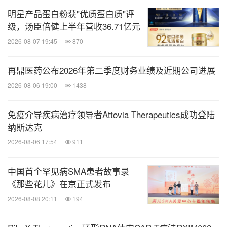
明星产品蛋白粉获"优质蛋白质"评
医药健闻
级，汤臣倍健上半年营收36.71亿元
微信公众号“医药健闻”发布全球制药、医疗、
2026-08-07 19:45
870
大健康企业最新的经营动态。扫描二维码，
立即订阅！
再鼎医药公布2026年第二季度财务业绩及近期公司进展
2026-08-06 19:00
1438
关键词：
财经/金融
健康护理与医院
医疗药物
免疫介导疾病治疗领导者Attovia Therapeutics成功登陆
分享到：
纳斯达克
2026-08-06 17:54
911
中国首个罕见病SMA患者故事录
《那些花儿》在京正式发布
2026-08-08 20:11
194