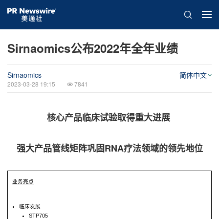
Sirnaomics公布2022年全年业绩
Sirnaomics
简体中文
2023-03-28 19:15
7841
核心产品临床试验取得重大进展
强大产品管线矩阵巩固
RNA
疗法领域的领先地位
业务亮点
临床发展
STP705