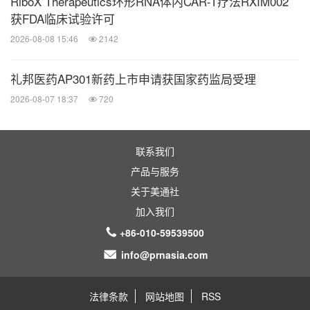
RiboX Therapeutics环形RNA体内CAR-T疗法RXIM002
获FDA临床试验许可
2026-08-08 15:46
2142
礼邦医药AP301新药上市申请获国家药监局受理
2026-08-07 18:37
720
联系我们
产品与服务
关于美通社
加入我们
+86-010-59539500
info@prnasia.com
法律条款
网站地图
RSS