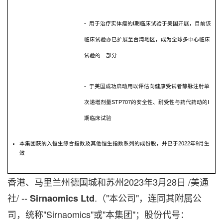
-
用于治疗实体瘤的
I
期临床试验于美国开展，目前该
临床试验亦已扩展至台湾地区，成为全球多中心临床
试验的一部分
-
于美国成功启动用以评估向健康受试者静脉注射单
次递增剂量
STP707
的安全性、耐受性与药代药动的
I
期临床试验
本集团获纳入恒生综合指数及其他恒生指数系列的成份股，并已于
2022
年
9
月生
效
香港、马里兰州德国城和苏州
2023年3月28日
/美通
社/ --
.（"本公司"，连同其附属公
Sirnaomics Ltd
司，统称"Sirnaomics"或"本集团"；股份代号：