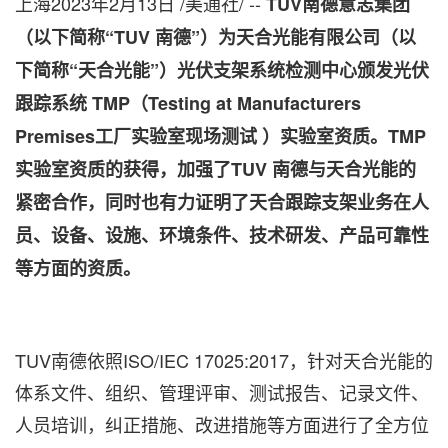
上海
2023年2月13日
/美通社/ --
T
U
V
南德意志集团
（以下简称“
T
U
V
南德”）为
天合光能有限公司（以
下简称“天合光能”）
光伏支架系统检测中心颁发光伏
跟踪系统
TMP
（
Testing at Manufacturers
Premises
工厂实验室现场测试
）实验室资质。
TMP
实验室资质的获得，加强了
T
U
V
南德与天合光能的
紧密合作，同时也有力证明了天合跟踪支架业务在人
员、设备、设施、环境条件、技术研发、产品可靠性
等方面的资质。
T
U
V
南德依照
ISO/IEC 17025:2017
，针对天合光能的
体系文件、组织、管理评审、测试报告、记录文件、
人员培训，纠正措施、改进措施等方面进行了全方位