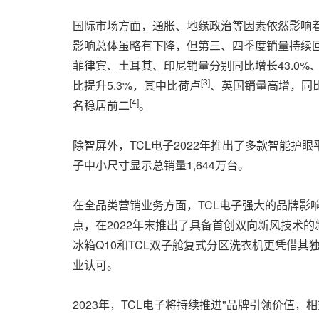
国际市场方面，通胀、地缘政治等因素依然影响着
影响总体虽略有下降，但第三、四季度销量持续回升
菲律宾、土耳其、印尼销量分别同比增长43.0%、
[3]
比提升5.3%，其中比荷卢
、英国销量高增，同比
[4]
名稳居前二
。
除智屏外，TCL电子2022年推出了多款智能护眼平
子中小尺寸显示总销量1,644万台。
在全品类营销业务方面，TCL电子强大的品牌影
点，在2022年末推出了具备首创双向新风技术的
冰箱Q10和TCL双子舱复式分区洗衣机更凭借其
业认可。
2023年，TCL电子将持续推进"品牌引领价值