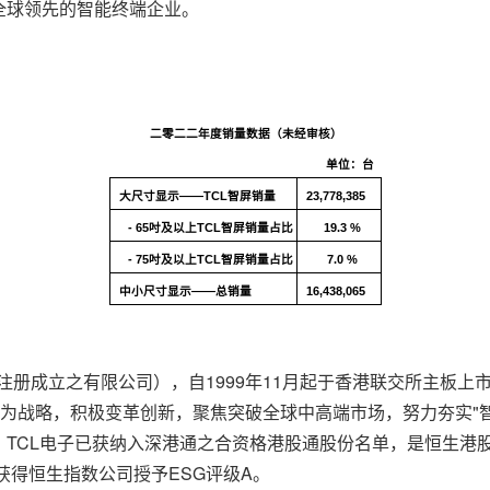
全球领先的智能终端企业。
二
零二
二
年
度销量数据
（未经审核）
单位：台
大尺寸显示——
TCL
智屏
销量
23,778,385
- 65
吋及以上
TCL
智屏销量
占
比
19.3 %
- 75
吋及以上
TCL
智屏销量
占
比
7.0 %
中小尺寸显示——总销量
16,438,065
曼群岛注册成立之有限公司），自1999年11月起于香港联交所主
势"为战略，积极变革创新，聚焦突破全球中高端市场，努力夯实"
。TCL电子已获纳入深港通之合资格港股通股份名单，是恒生港
获得恒生指数公司授予ESG评级A。