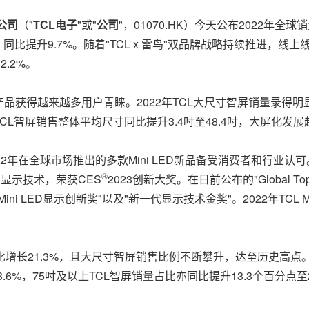
公司
（"
TCL
电子
"或"
公司
"，01070.HK）今天公布2022年全球
，同比提升9.7%。随着"TCL x 雷鸟"双品牌战略持续推进，
.2%。
获得越来越多用户青睐。2022年TCL大尺寸智屏销量录得明显
%，TCL智屏销售整体平均尺寸同比提升3.4吋至48.4吋，大屏化发
22年在全球市场推出的多款Mini LED新品备受消费者和行业认可。去年
®
ED显示技术，荣获CES
2023创新大奖。在日前公布的"Global Top
年度Mini LED显示创新奖"以及"新一代显示技术金奖"。2022年TC
比增长21.3%，且大尺寸智屏销售比例不断攀升，达至历史高点。
3.6%，75吋及以上TCL智屏销量占比亦同比提升13.3个百分点至