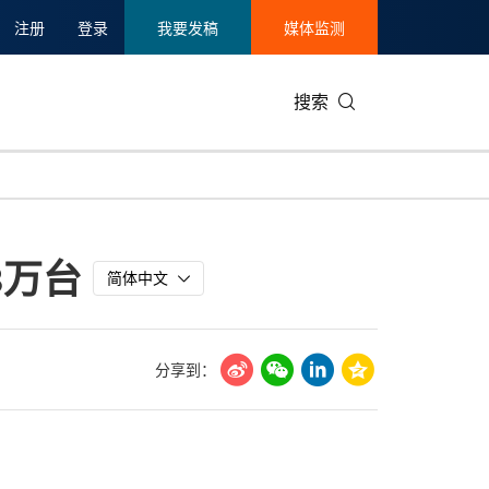
注册
登录
我要发稿
媒体监测
搜索
可持续发展
IT科技与互联网
日本
中国国际
零售业
韩国
8万台
碳中和
娱乐时尚与艺术
新加坡
企业扩张
环境
泰国
简体中文
新质生产力
健康与医疗制药
财报
农业与制
美国临床肿瘤学会(ASCO)
通信业
企业社会
旅游与酒
分享到：
世界杯
会展
中国国际
房地产建