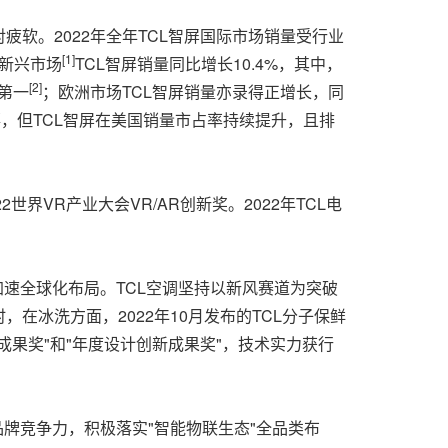
软。2022年全年TCL智屏国际市场销量受行业
[1]
年新兴市场
TCL智屏销量同比增长10.4%，其中，
[2]
列第一
；欧洲市场TCL智屏销量亦录得正增长，同
落，但TCL智屏在美国销量市占率持续提升，且排
世界VR产业大会VR/AR创新奖。2022年TCL电
速全球化布局。TCL空调坚持以新风赛道为突破
在冰洗方面，2022年10月发布的TCL分子保鲜
成果奖"和"年度设计创新成果奖"，技术实力获行
品牌竞争力，积极落实"智能物联生态"全品类布