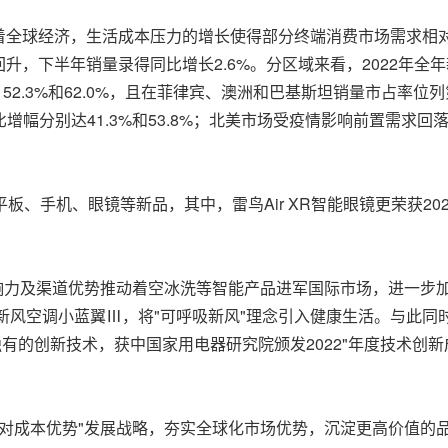
全球经济，生活成本压力的增长使得部分终端消费市场需求相对疲
，下半年销量录得同比增长2.6%。分区域来看，2022年全
52.3%和62.0%，且在菲律宾、澳洲和巴基斯坦销量市占率位
增幅分别达41.3%和53.8%；北美市场受疫情影响前置需求回
板、手机、眼镜等新品，其中，雷鸟Air XR智能眼镜更荣获2022
响力及渠道优势推动着空冰洗等智能产品进军国际市场，进一步加
新风空调小蓝翼Ⅲ，将"可呼吸新风"理念引入健康生活。与此同时，
独有的创新技术，获中国家用电器研究院颁发2022"年度技术创新
，相对成本优势"发展战略，夯实全球化市场优势，沉淀更高价值的