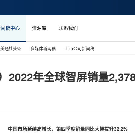
新闻稿中心
资源库
联系我们
美通社头条
多媒体新闻稿
上市公司新闻稿
国际消费电子展(CES)
汽车与交通
中国大陆
K）2022年全球智屏销量2,37
投资并购
能源化工与环保
马来西亚
世界移动通信大会
教育与人力资源
澳大利亚
人工智能
体育
汉诺威工业博览会
广告营销传媒
中国市场延续高增长，第四季度销量同比大幅提升
32.2%