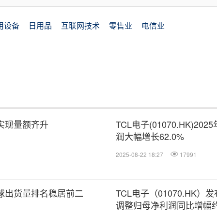
用设备
日用品
互联网技术
零售业
电信业
TV实现量额齐升
TCL电子(01070.HK)2
润大幅增长62.0%
2025-08-22 18:27
17991
V全球出货量排名稳居前二
TCL电子（01070.HK
调整归母净利润同比增幅约