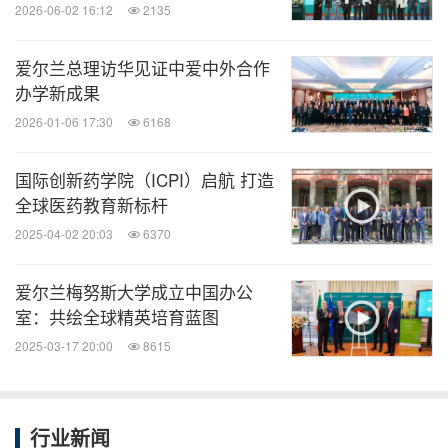
2026-06-02 16:12
2135
在很多国家的新冠病毒治疗指南和论文中都提到了爱
爱尔兰总理访华见证中爱中外合作
办学新成果
尔真技术
2026-01-06 17:30
6168
表示："过
Aerogen
创始人及首席执行官
John Power
国际创新药学院（ICPI）启航 打造
去 20 年中国经济的高速增长举世瞩目，Aerogen 作
全球医药教育新标杆
为一家年轻的公司正在进军这个市场潜力巨大的新兴
2025-04-02 20:03
6370
市场。我们在中国设有自己的办事处，通过当地的主
要经销商和不同地区的子经销商开展工作。进入中国
爱尔兰梅努斯大学成立中国办公
室：共绘全球精英培育蓝图
市场是一项长期的投资战略，蕴藏其中的巨大市场潜
2025-03-17 20:00
8615
力和机遇正在逐步显现。Aerogen把该市场视为自身
发展壮大的重要组成部分，我们也期待未来能和更多
的中国企业继续协诚合作，实现共同发展。" 更多可
行业新闻
联系爱尔真（北京）医疗设备有限公司，电话：010-