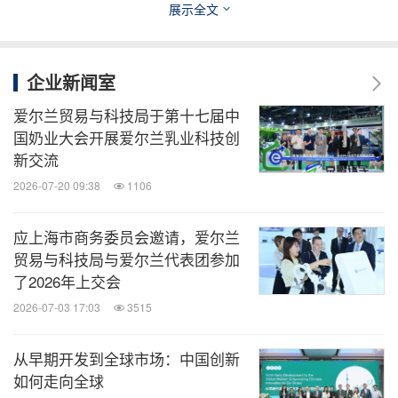
展示全文
Aerogen的该项技术对急诊科和重症监护病房至关重
要，已应用于全球80个国家和地区。
企业新闻室
爱尔兰贸易与科技局于第十七届中
国奶业大会开展爱尔兰乳业科技创
新交流
2026-07-20 09:38
1106
应上海市商务委员会邀请，爱尔兰
贸易与科技局与爱尔兰代表团参加
了2026年上交会
2026-07-03 17:03
3515
从早期开发到全球市场：中国创新
如何走向全球