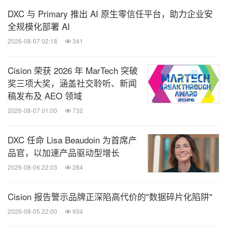
DXC 与 Primary 推出 AI 原生零信任平台，助力企业安
67884950 网站:
www.aerogenchina.cn
全规模化部署 AI
2026-08-07 02:18
341
爱尔兰贸易与科技局（Enterprise Ireland）是爱尔兰
政府的贸易和创新机构，致力于将爱尔兰企业与出口
Cision 荣获 2026 年 MarTech 突破
商进行匹配，以满足他们的具体挑战。爱尔兰贸科局
奖三项大奖，涵盖社交聆听、新闻
旨在推动爱尔兰与中国合作伙伴的创新，在爱尔兰的
稿发布及 AEO 领域
高度优先市场实现共同增值。如果您想了解更多有关
2026-08-07 01:00
732
希望在中国出口和合作的世界领先爱尔兰公司的信
DXC 任命 Lisa Beaudoin 为首席产
息，敬请垂询，爱尔兰贸科局官方网站：
https://irish
品官，以加速产品驱动型增长
advantage.com/china-cn-2
。
2026-08-06 22:03
284
Cision 报告警示品牌正深陷高代价的"数据碎片化陷阱"
2026-08-05 22:00
934