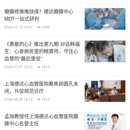
瓣膜修换难抉择？德达瓣膜中心
MDT一站式研判
2026-07-13 16:07
1362
《勇敢的心》推出第九期 对话韩福
生：心衰病房里的精算师，守住心
血管的"最后堡垒"
2026-07-07 13:12
1815
上海德达心血管医院聚焦卵圆孔未
闭，共促规范诊疗
2026-06-26 16:13
1912
孟旭教授任上海德达心血管医院瓣
膜中心名誉主任