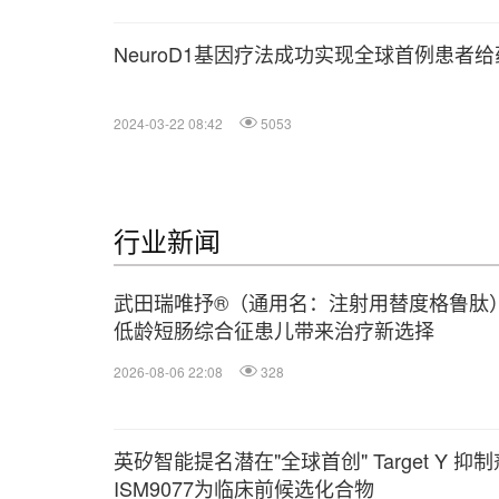
NeuroD1基因疗法成功实现全球首例患者给
2024-03-22 08:42
5053
行业新闻
武田瑞唯抒®（通用名：注射用替度格鲁肽
低龄短肠综合征患儿带来治疗新选择
2026-08-06 22:08
328
英矽智能提名潜在"全球首创" Target Y 抑制
ISM9077为临床前候选化合物