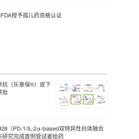
美国FDA授予孤儿药资格认证
单抗（乐意保®）皮下
获批
928（PD-1/IL-2α-biased双特异性抗体融合
床研究完成首例受试者给药