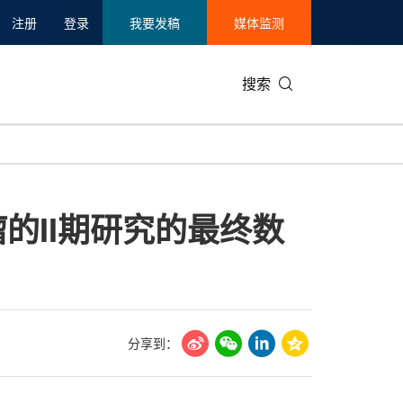
注册
登录
我要发稿
媒体监测
搜索
可持续发展
IT科技与互联网
日本
中国国际
零售业
韩国
胞瘤的II期研究的最终数
碳中和
娱乐时尚与艺术
新加坡
企业扩张
环境
泰国
新质生产力
健康与医疗制药
财报
农业与制
美国临床肿瘤学会(ASCO)
通信业
企业社会
旅游与酒
世界杯
会展
中国国际
房地产建
分享到：