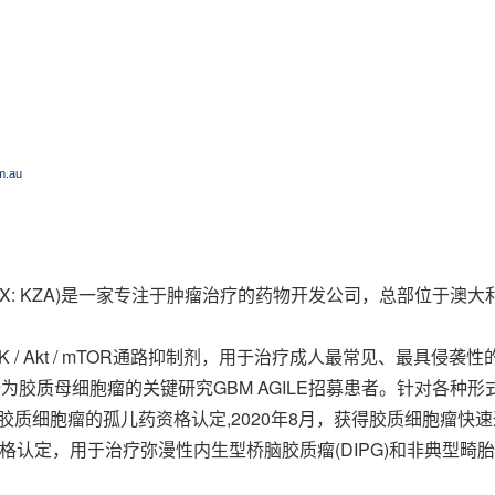
m.au
AQ: KZIA; ASX: KZA)是一家专注于肿瘤治疗的药物开发公司，总部位于
I3K / Akt / mTOR通路抑制剂，用于治疗成人最常见、最具
21年1月开始为胶质母细胞瘤的关键研究GBM AGILE招募患者。针对
)治疗胶质细胞瘤的孤儿药资格认定,2020年8月，获得胶质细胞瘤快速通道
认定，用于治疗弥漫性内生型桥脑胶质瘤(DIPG)和非典型畸胎样/