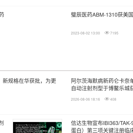
药
璧辰医药ABM-1310获
2023-08-02 13:00
7195
）新规格在华获批，为更
阿尔茨海默病新药仑卡奈
自动注射剂型于博鳌乐城
2026-08-06 18:16
408
剂
信达生物宣布IBI363/TAK-
蛋白）第三项关键注册临