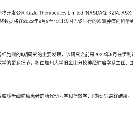
公司Kazia Therapeutics Limited (NASDAQ: KZIA; 
研究最终数据将在2022年9月9至13日法国巴黎举行的欧洲肿瘤内科学
质母细胞瘤的II期研究的主要发现，该研究之前是2022年6月在伊
的更多细节，将由加州大学旧金山分校神经肿瘤学系主任、主要研究人
化的新发胶质母细胞瘤患者的药代动力学和药效学：II期研究最终结果。