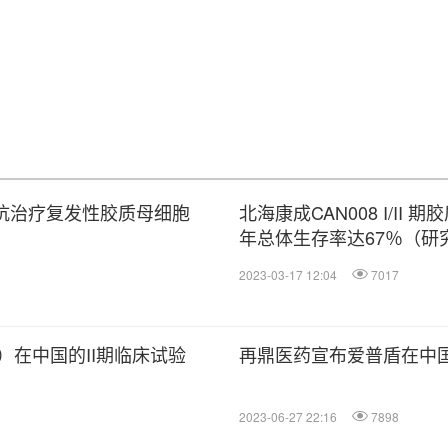
单抗治疗复发性胶质母细胞
北海康成CAN008 I/I
年总体生存率达67％（研
2023-03-17 12:04
7017
）在中国的II期临床试验
再鼎医药宣布爱普盾在中
2023-06-27 22:16
7898