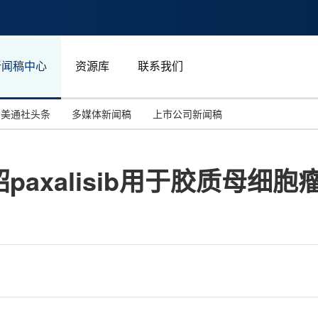
新闻稿中心
资源库
联系我们
美通社头条
多媒体新闻稿
上市公司新闻稿
国际消费电子展(CES)
汽车与交通
中国大陆
绍paxalisib用于胶质母细
投资并购
能源化工与环保
马来西亚
世界移动通信大会
教育与人力资源
澳大利亚
人工智能
体育
汉诺威工业博览会
广告营销传媒