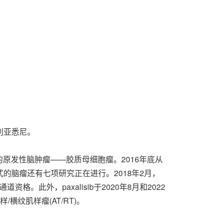
澳大利亚悉尼。
侵袭性的原发性脑肿瘤——胶质母细胞瘤。2016年底从
各种形式的脑瘤还有七项研究正在进行。2018年2月，
资格。此外，paxalisib于2020年8月和2022
横纹肌样瘤(AT/RT)。