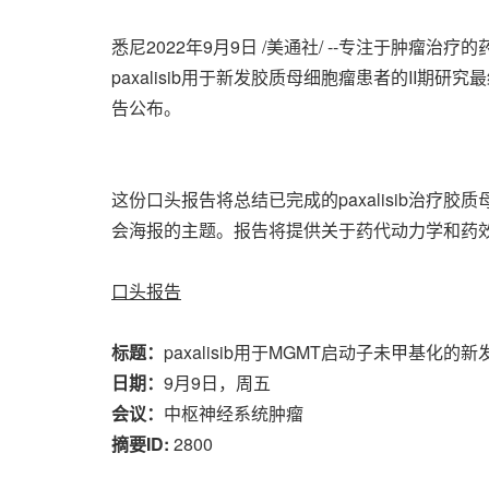
悉尼
2022年9月9日
/美通社/ --专注于肿瘤治疗的药物开发
paxalisib用于新发胶质母细胞瘤患者的II期
告公布。
这份口头报告将总结已完成的paxalisib治疗胶
会海报的主题。报告将提供关于药代动力学和药效学
口头报告
标题：
paxalisib用于MGMT启动子未甲基
日期：
9月9日，周五
会议：
中枢神经系统肿瘤
摘要ID:
2800