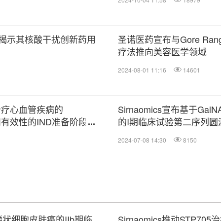
揭示其核酸干扰创新药用
圣诺医药宣布与Gore Range
疗法推向美容医学领域
2024-08-01 11:16
14601
于治疗心血管疾病的
Sirnaomics宣布基于Ga
和有效性的IND准备阶段研
的I期临床试验第二序列
2024-07-08 14:30
8150
位鳞状细胞皮肤癌的IIb期临
Sirnaomics推动ST