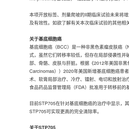
本项开放标签、剂量爬坡的II期临床试验未来将增
及有效性。如欲了解有关本次临床试验的其他相关信息，请浏览
关于基底细胞癌
基底细胞癌（BCC）是一种非黑色素瘤皮肤癌（
式，虽然它们转移率较低，但存在局部侵袭性并破坏
部、骨骼、皮肤与肝脏。根据《2012年美国非黑色素瘤皮肤癌（角
Carcinomas））2020年美国新增基底细
术、软膏局部治疗、冷疗、镭射、电切和放射治
食品药品监督管理局（FDA）批准用于转移前的
目前STP705在针对基底细胞癌的治疗中显示
STP705可实现更高的完全清除率。
关于
STP705