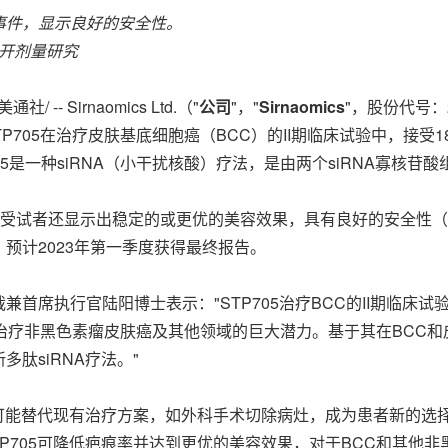
事件，显示良好的安全性。
开剂量研究
美通社/ -- Sirnaomics Ltd.（"
公司
"，"
Sirnaomics
"，股份代号：
布STP705在治疗皮肤基底细胞癌（BCC）的II期临床试验中，接受
是一种siRNA（小干扰核酸）疗法，是由两个siRNA寡核苷酸组成
5名受试者还显示出稳定的或更优的美容效果，具有良好的安全性
预计2023年第一季度获得最终报告。
、总裁兼首席执行官陆阳博士表示："STP705治疗BCC的II期
05在治疗非黑色素瘤皮肤癌及其他领域的巨大潜力。基于其在BCC和
多肽siRNA疗法。"
替代现有治疗方案，如外科手术切除病灶，成为患者新的选择。"Sir
，STP705可降低疤痕率并达到更优的美容效果，对于BCC和其