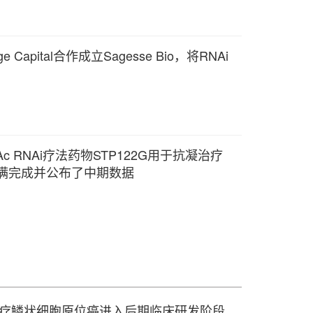
 Capital合作成立Sagesse Bio，将RNAi
lNAc RNAi疗法药物STP122G用于抗凝治疗
圆满完成并公布了中期数据
P705治疗鳞状细胞原位癌进入后期临床研发阶段