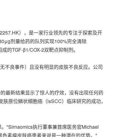
2257.HK），是一家行业领先的专注于探索及开
180μg剂量给药的队列实现100%完全清除
的TGF-β1/COX-2双靶点抑制剂。
（无不良事件）且没有明显的皮肤不良反应。公司
临床试验的最新结果显示了惊人的疗效，没有出现任何药
皮肤原位鳞状细胞癌（isSCC）临床研究的成功，
naomics执行董事兼首席医务官Michael
他非黑色素瘤皮肤癌患者来说是一种潜在的优势。"