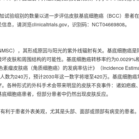
加试验组别的数量以进一步评估皮肤基底细胞癌（BCC）患者在
clinicaltrials.gov，识别码：NCT04669808。
NMSC），其形成原因与阳光的紫外线辐射有关。基底细胞癌是
皮肤和周围结构的可能性。基底细胞癌转移率约为0.0029%和
质细胞癌）的发病率估计》（Incidence Estimate of Nonme
胞癌患者人数为240万，预计2030年这一数字将增至420万。基底
疗。各种形式的外科手术会带来明显的皮肤不良事件：诸如疤痕
基底细胞癌患者，但部分患者中仍然出现皮肤反应。
，其有利于患者外表美观，尤其是头部、面部或颈部有病变的患者