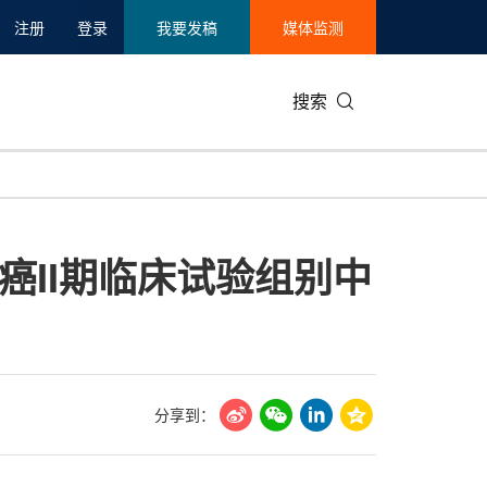
注册
登录
我要发稿
媒体监测
搜索
可持续发展
IT科技与互联网
日本
中国国际
零售业
韩国
细胞癌II期临床试验组别中
碳中和
娱乐时尚与艺术
新加坡
企业扩张
环境
泰国
新质生产力
健康与医疗制药
财报
农业与制
美国临床肿瘤学会(ASCO)
通信业
企业社会
旅游与酒
世界杯
会展
中国国际
房地产建
分享到：