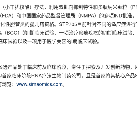
siRNA（小干扰核酸）疗法，利用双靶向抑制特性和多肽纳米颗粒（PN
FDA）和中国国家药品监督管理局（NMPA）的多项IND批
硬化性胆管炎的孤儿药资格。STP705目前针对不同的适应症
癌（BCC）的II期临床试验、一项治疗瘢痕疙瘩的I/II期临床试验
的I期临床试验以及一项用于医学美容的I期临床试验。
司，公司候选产品处于临床前及临床阶段，专注于探索及开发创新药
位的首家临床阶段RNA疗法生物制药公司，且是首家将其核心产品ST
可浏览：
www.sirnaomics.com
。