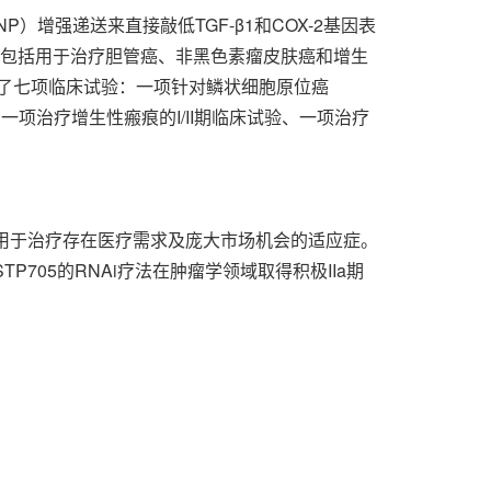
P）增强递送来直接敲低TGF-β1和COX-2基因表
准，包括用于治疗胆管癌、非黑色素瘤皮肤癌和增生
进行了七项临床试验：一项针对鳞状细胞原位癌
、一项治疗增生性瘢痕的I/II期临床试验、一项治疗
物，用于治疗存在医疗需求及庞大市场机会的适应症。
P705的RNAi疗法在肿瘤学领域取得积极IIa期