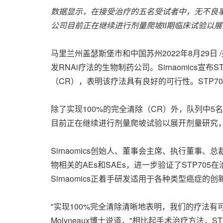
数据显示，在接受治疗的五名受试者中，无不良
公司目前正在继续进行剂量爬坡
II
期临床试验以展
马里兰州盖瑟斯堡市和中国苏州
2022年8月29日
/
发RNAi疗法的生物制药公司。Sirnaomics宣
（CR），表明该疗法具有良好的可行性。STP705
除了实现100%的完全清除（CR）外，队列中
目前正在继续进行剂量爬坡试验以展开剂量研究，
Sirnaomics创始人、董事会主席、执行董事
物相关的AEs和SAEs，进一步验证了STP7
Sirnaomics正着手研发适用于各种类型癌症的创新
"实现100%完全清除清晰地表明，我们的疗法有可能
Molyneaux博士说道，"相比起手术治疗方法