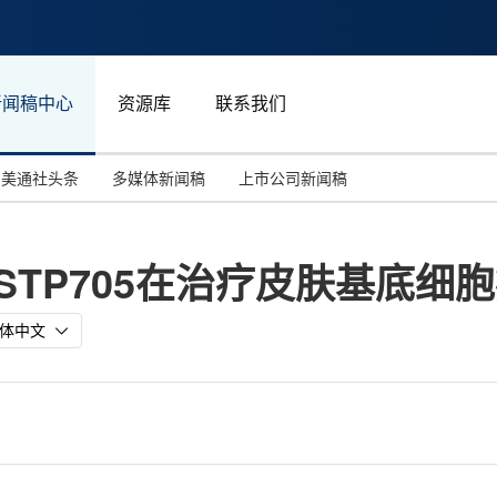
新闻稿中心
资源库
联系我们
美通社头条
多媒体新闻稿
上市公司新闻稿
国际消费电子展(CES)
汽车与交通
中国大陆
产品STP705在治疗皮肤基底
投资并购
能源化工与环保
马来西亚
世界移动通信大会
教育与人力资源
澳大利亚
体中文
人工智能
体育
汉诺威工业博览会
广告营销传媒