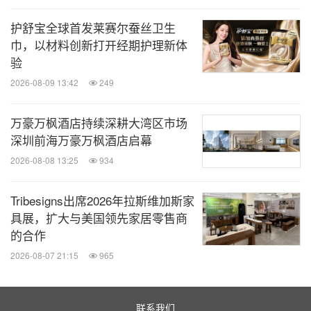
合后的万豪礼赏（Marriott Rewards®）、丽思卡尔
护舒宝全球首发莱赛尔蚕丝卫生
顿礼赏（The Ritz-Carlton Rewards®）和SPG俱乐
巾，以材料创新打开经期护理新体
部（Starwood Preferred Guest®）。丽思卡尔顿酒
验
店集团是万豪旅享家（Marriott BonvoyTM）成员之
2026-08-09 13:42
249
一。万豪旅享家将为会员提供万豪国际旗下在全球范
围内庞大的酒店阵容，会员可体验万豪旅享家专属时
万豪万枫酒店持续深耕大湾区市场
刻并轻松赚取及兑换积分。免费注册成为会员，或者
深圳前海万豪万枫酒店启幕
垂询更多信息，请访问
2026-08-08 13:25
934
MarriottBonvoy.marriott.com。
Tribesigns出席2026年拉斯维加斯家
具展，扩大与美国领先家居零售商
关于
Vivienne Westwood
的合作
2026-08-07 21:15
965
Vivienne Westwood于1971年和伴侣Malcolm
McLaren合伙在伦敦开启了时装设计事业。当时，他
联系我们