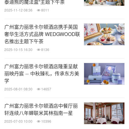
泰迪熊的魔法盒"主题下午茶
折扣。
2025-11-12 08:36
8011
广州富力丽思卡尔顿酒店
广州富力丽思卡尔顿酒店携手英国
奢华生活方式品牌 WEDGWOOD联
广州富力丽思卡尔顿酒店地处中央商务区珠江新城，
名推出主题下午茶
临近珠江及多个文化地标建筑如广东省博物馆、广州
2025-10-15 16:30
8136
大剧院等，与广交会展馆及广州塔隔江相望。酒店连
广州富力丽思卡尔顿酒店隆重呈献
续八年荣膺福布斯旅游指南五星酒店。酒店的351间
丽映丹宸 -- 中秋臻礼，传承东方美
客房及套房、行政酒廊及大堂珍珠酒廊已于近期全新
学
升级，为宾客呈现优雅的现代奢华。五间特色餐厅及
2025-08-01 08:30
14657
酒吧以米其林一星餐厅丽轩为代表，完善的康乐设施
及丽思卡尔顿水疗中心，超过3,300平方米的宴会及
广州富力丽思卡尔顿酒店中餐厅丽
轩连续八年蝉联米其林指南一星
会议空间，包括面积达1,209平方米的无柱豪华宴会
2025-07-03 10:00
10396
厅。详情请访问酒店网站
www.ritzcarlton.com/guang