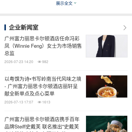
展示全文
其本人成为当今最具影响力的时装设计师与社会活动
家之一。
企业新闻室
2022年8月1日至9月16日，广州富力丽思卡尔顿酒店
广州富力丽思卡尔顿酒店任命冯彩
携手Vivienne Westwood诚邀
宾客
体验此次特别主题
凤（Winnie Feng）女士为市场销售
总监
下午茶，以享受优雅时光。
2026-07-23 14:20
982
【VIVIENNE WESTWOOD主题下午茶】
以粤馔为诗•书写岭南当代风味之境
地点：广州丽思卡尔顿酒店1层珍珠酒廊
- 广州富力丽思卡尔顿酒店丽轩呈
日期：2022年8月1日至9月16日
献全新单点及点心菜单
时间：14:30–17:30
2026-07-13 17:07
1613
享受Vivienne Westwood主题下午茶的客人在
广州富力丽思卡尔顿酒店携手百年
品牌Steiff史戴芙 联名推出"史戴芙
Vivienne Westwood广州精品店时将获得10%的独家