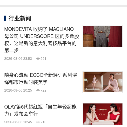
zhou
。
行业新闻
关于丽思卡尔顿酒店集团
MONDEVITA 收购了 MAGLIANO
母公司 UNDERSCORE 区的多数股
丽思卡尔顿酒店集团隶属于万豪国际集团，其总部位
权，这是新的意大利奢侈品平台的
于美国马里兰州切维切斯，目前在全球30个国家和地
第二步
区运营超过100家酒店，并在世界各地开发兴建超过
2026-08-06 23:53
551
45个酒店及住宅项目。查询详情或预订，请访问集团
随身心流动 ECCO全新轻训系列演
网站
www.ritzcarlton.com
；如欲查阅集团新闻稿，请
绎都市运动时装美学
浏览
news.ritzcarlton.com
；您可以#丽思卡尔顿回忆#
2026-08-06 20:25
722
(#RCMemories) 为题，在相关社交媒体上开展实时
对话。丽思卡尔顿酒店集团为万豪国际酒店集团（纳
OLAY第6代超红瓶「自生年轻超能
斯达克股票代码：MAR）全资子公司。万豪国际集团
力」发布会举行
现已将旗下旅行计划正式更名为万豪旅享家，取代整
2026-08-06 18:45
710