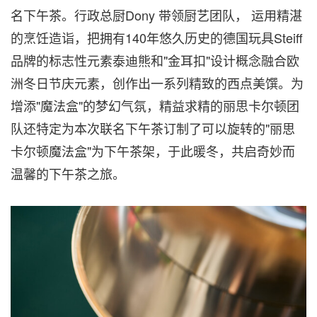
名下午茶。行政总厨Dony 带领厨艺团队， 运用精湛
的烹饪造诣，把拥有140年悠久历史的德国玩具Steiff
品牌的标志性元素泰迪熊和"金耳扣"设计概念融合欧
洲冬日节庆元素，创作出一系列精致的西点美馔。为
增添"魔法盒"的梦幻气氛，精益求精的丽思卡尔顿团
队还特定为本次联名下午茶订制了可以旋转的"丽思
卡尔顿魔法盒"为下午茶架，于此暖冬，共启奇妙而
温馨的下午茶之旅。