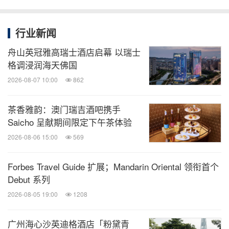
间客房及套房、行政酒廊及大堂珍珠酒廊已于近期全
新升级，为宾客呈现优雅的现代奢华。五间特色餐厅
行业新闻
及酒吧以米其林一星餐厅丽轩为代表，完善的康乐设
舟山英冠雅高瑞士酒店启幕 以瑞士
施及丽思卡尔顿水疗中心，超过3,300平方米的宴会
格调浸润海天佛国
及会议空间，包括面积达1,209平方米的无柱豪华宴
2026-08-07 10:00
862
会厅。详情请访问酒店网站
www.ritzcarlton.com/gua
ngzhou
。
茶香雅韵：澳门瑞吉酒吧携手
Saicho 呈献期间限定下午茶体验
关于丽思卡尔顿酒店集团
2026-08-06 15:00
569
Forbes Travel Guide 扩展；Mandarin Oriental 领衔首个
丽思卡尔顿酒店集团目前在全球超35个国家和地区运
Debut 系列
营超过120家酒店，于世界各地令人向往的目的地提
2026-08-05 19:00
1208
供黄金标准的服务。从标志性的繁华都市到遗世独立
的秘境天堂，丽思卡尔顿酒店为宾客提供了独树一
广州海心沙英迪格酒店「粉黛青