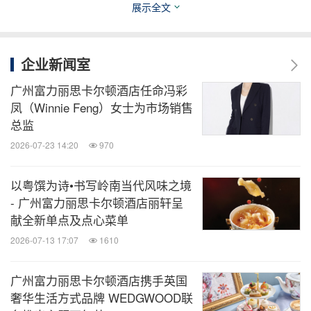
展示全文
*以上价格包含税费。
详情咨询请电+8620-3813-6888，或电邮：
restauran
企业新闻室
t.reservation@ritzcarlton.com
。
广州富力丽思卡尔顿酒店任命冯彩
凤（Winnie Feng）女士为市场销售
史戴芙
Steiff
总监
2026-07-23 14:20
970
史戴芙Steiff源自德国，公司成立于1880年，当创始
以粤馔为诗•书写岭南当代风味之境
人玛格丽特•史戴芙（Margaret Steiff）制作大象毛绒
- 广州富力丽思卡尔顿酒店丽轩呈
玩具时，它立即赢得了孩子们的喜爱，并为公司的发
献全新单点及点心菜单
展奠定了基础。1902年，玛格丽特的侄子理查德
2026-07-13 17:07
1610
（Richard Steiff）发明了他的第一只关节可动的熊，
并很快采用了受美国前总统西奥多•罗斯福启发而得
广州富力丽思卡尔顿酒店携手英国
奢华生活方式品牌 WEDGWOOD联
名的世界著名名称"泰迪熊"，为史戴芙（Steiff）品牌