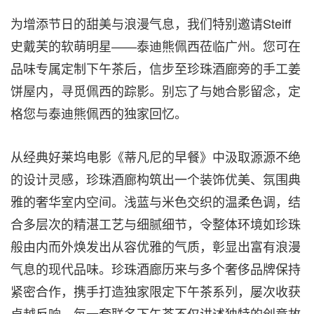
为增添节日的甜美与浪漫气息，我们特别邀请Steiff
史戴芙的软萌明星——泰迪熊佩西莅临广州。您可在
品味专属定制下午茶后，信步至珍珠酒廊旁的手工姜
饼屋内，寻觅佩西的踪影。别忘了与她合影留念，定
格您与泰迪熊佩西的独家回忆。
从经典好莱坞电影《蒂凡尼的早餐》中汲取源源不绝
的设计灵感，珍珠酒廊构筑出一个装饰优美、氛围典
雅的奢华室内空间。浅蓝与米色交织的温柔色调，结
合多层次的精湛工艺与细腻细节，令整体环境如珍珠
般由内而外焕发出从容优雅的气质，彰显出富有浪漫
气息的现代品味。珍珠酒廊历来与多个奢侈品牌保持
紧密合作，携手打造独家限定下午茶系列，屡次收获
卓越反响。每一套联名下午茶不仅讲述独特的创意故