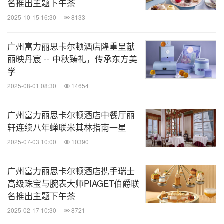
名推出主题下午茶
带来了国际突破。140多年来，史戴芙（Steiff）一直
2025-10-15 16:30
8133
是高品质、优选材料、精美设计和高安全标准的典
范，每一只出品的动物都自豪地佩戴着"Button in
广州富力丽思卡尔顿酒店隆重呈献
Ear"耳扣，象征着工艺、创意和精确的史戴芙设计和
丽映丹宸 -- 中秋臻礼，传承东方美
学
品质，以及自1880年以来一点一滴的非凡历史。如
2025-08-01 08:30
14654
今，史戴芙（Steiff）在全球50多个国家和地区畅
销，深受家庭、儿童和收藏家的欢迎和着迷。
广州富力丽思卡尔顿酒店中餐厅丽
轩连续八年蝉联米其林指南一星
广州富力丽思卡尔顿酒店
2025-07-03 10:00
10390
广州富力丽思卡尔顿酒店地处中央商务区珠江新城，
广州富力丽思卡尔顿酒店携手瑞士
临近珠江及多个文化地标建筑如广东省博物馆、广州
高级珠宝与腕表大师PIAGET伯爵联
名推出主题下午茶
大剧院等，与广交会展馆及广州塔隔江相望。酒店连
2025-02-17 10:30
8721
续十一年荣膺福布斯旅游指南五星酒店。酒店的350