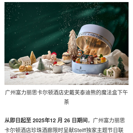
广州富力丽思卡尔顿酒店史戴芙泰迪熊的魔法盒下午
茶
，广州富力丽思
从即日起至
202
5
年
12
月
26
日期间
卡尔顿酒店珍珠酒廊限时呈献Steiff独家主题节日联