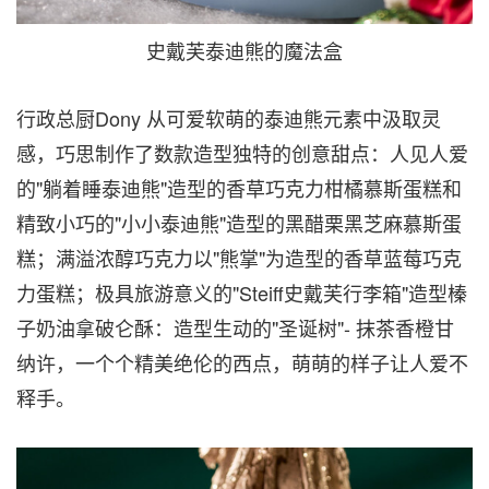
史戴芙泰迪熊的魔法盒
行政总厨Dony 从可爱软萌的泰迪熊元素中汲取灵
感，巧思制作了数款造型独特的创意甜点：人见人爱
的"躺着睡泰迪熊"造型的香草巧克力柑橘慕斯蛋糕和
精致小巧的"小小泰迪熊"造型的黑醋栗黑芝麻慕斯蛋
糕；满溢浓醇巧克力以"熊掌"为造型的香草蓝莓巧克
力蛋糕；极具旅游意义的"Steiff史戴芙行李箱"造型榛
子奶油拿破仑酥：造型生动的"圣诞树"- 抹茶香橙甘
纳许，一个个精美绝伦的西点，萌萌的样子让人爱不
释手。