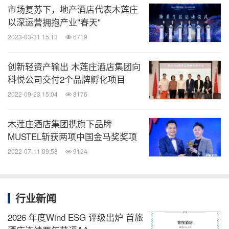
市场复苏下，地产酒店代表木莲庄
管理两大模式为主。木莲庄酒店会提供从项目勘察到
以深运营拥抱产业"春天"
开业运营的一站式服务。投前，木莲庄酒店集团会为
2023-03-31 15:13
6719
投资者提供多业态整体规划支持、综合运营方案、平
面设计方案以及调研测算等，投后则将进行开业前后
创新轻资产输出 木莲庄酒店集团向
全周期的质量与效率管控。具备回报周期短、高效融
科悦公司交付2个品牌孵化项目
资、集团集采、模式灵活、品牌稳健、系统优越、科
2022-09-23 15:04
8176
学运营、跨业态资源联盟共享、前端风险把控等多项
木莲庄酒店集团携旗下品牌
优势。通过专业成熟的全流程运营管理能力，不断实
MUSTEL斩获两项中国金马奖奖项
现创收，也为用户提供品质高端的酒店服务。
2022-07-11 09:58
9124
投资共赢咨询热线：400-853-7088
行业新闻
2026 年度Wind ESG 评级出炉 首旅