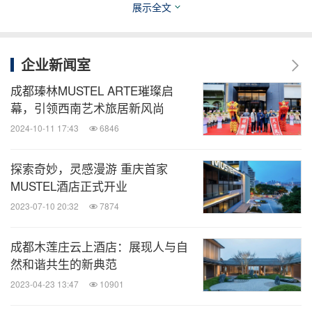
展示全文
广州南沙MUSTEL木文缇酒店
企业新闻室
卓越敏捷彰显品牌商业价值，助力投资加盟共赢
成都瑧林MUSTEL ARTE璀璨启
幕，引领西南艺术旅居新风尚
势能强劲的酒店品牌不仅为投资合作方提供全流程精
2024-10-11 17:43
6846
细运营管理，比如稳定的品质、优秀的回报模型、高
探索奇妙，灵感漫游 重庆首家
效的融资渠道、全面的生态体系、完善的产业布局，
MUSTEL酒店正式开业
同时还将实现与酒店品牌价值同的等量级的的品牌带
2023-07-10 20:32
7874
动效应，构建品牌美誉，推动商业价值落地，这些也
正是木莲庄酒店长期以来与投资和加盟合作伙伴协同
成都木莲庄云上酒店：展现人与自
共赢的核心优势。
然和谐共生的新典范
2023-04-23 13:47
10901
目前，木莲庄酒店集团的投资合作以直营投资和加盟