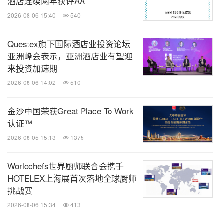
酒店连续两年获评AA
消息来源：木莲庄酒店集团
2026-08-06 15:40
540
全球旅报
Questex旗下国际酒店业投资论坛
微信公众号“全球旅报”发布最新的全球旅游产
亚洲峰会表示，亚洲酒店业有望迎
业、OTA(在线旅游)、航空公司、飞机制造、
来投资加速期
酒店行业最新动态。扫描二维码，立即订
2026-08-06 14:02
510
阅！
金沙中国荣获Great Place To Work
关键词：
旅馆与度假村
房地产
旅游业
认证™
2026-08-05 15:13
1375
分享到：
Worldchefs世界厨师联合会携手
HOTELEX上海展首次落地全球厨师
挑战赛
2026-08-06 15:34
413