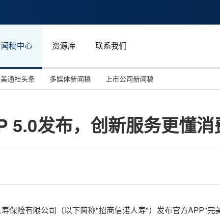
新闻稿中心
资源库
联系我们
美通社头条
多媒体新闻稿
上市公司新闻稿
国际消费电子展(CES)
汽车与交通
中国大陆
P 5.0发布，创新服务更懂消
投资并购
能源化工与环保
马来西亚
世界移动通信大会
教育与人力资源
澳大利亚
人工智能
体育
汉诺威工业博览会
广告营销传媒
信诺人寿保险有限公司（以下简称"招商信诺人寿"）发布官方APP"完