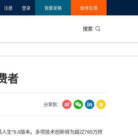
注册
登录
我要发稿
媒体监测
搜索
可持续发展
IT科技与互联网
日本
中国国际
零售业
韩国
费者
碳中和
娱乐时尚与艺术
新加坡
企业扩张
环境
泰国
新质生产力
健康与医疗制药
财报
农业与制
美国临床肿瘤学会(ASCO)
通信业
企业社会
旅游与酒
分享到：
世界杯
会展
中国国际
房地产建
美人生"5.0版本。多项技术创新将为超过765万终