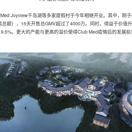
ub Med Joyview千岛湖等多家度假村于今年相继开业。其中，
易总额），15天开售总GMV超过了4000万。同时，得益于价值升
19.5%。更大的产能与更高的溢价使得Club Med疫情后的发