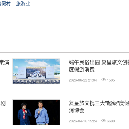
度假村
旅游业
棠演
端午民俗出圈 复星旅文创
度假游消费
2026-06-22 21:04
1505
戏剧
复星旅文携三大"超级"度假
消博会
2026-04-16 15:24
6680