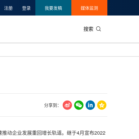
注册
登录
我要发稿
媒体监测
搜索
可持续发展
IT科技与互联网
日本
中国国际
零售业
韩国
碳中和
娱乐时尚与艺术
新加坡
企业扩张
环境
泰国
新质生产力
健康与医疗制药
财报
农业与制
美国临床肿瘤学会(ASCO)
通信业
企业社会
旅游与酒
分享到：
世界杯
会展
中国国际
房地产建
推动企业发展重回增长轨道。继于4月宣布2022