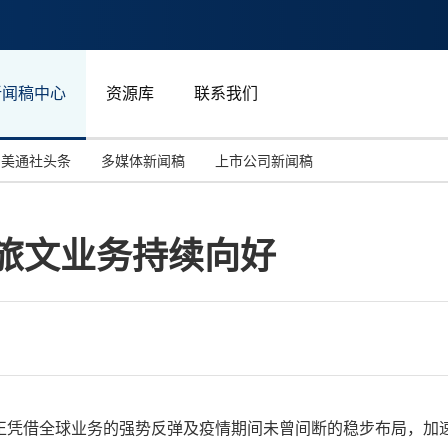
新闻稿中心
资源库
联系我们
美通社头条
多媒体新闻稿
上市公司新闻稿
国际消费电子展(CES)
汽车与交通
中国大陆
旅文业务持续向好
投资并购
能源化工与环保
马来西亚
世界移动通信大会
教育与人力资源
澳大利亚
人工智能
体育
汉诺威工业博览会
广告营销传媒
正凭借全球业务的强势反弹及疫情期间未曾间断的稳步布局，加速