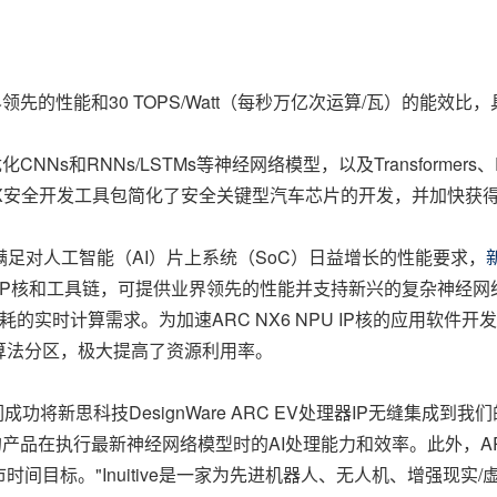
核可提供业界领先的性能和30 TOPS/Watt（每秒万亿次运算/瓦）的
CNNs和RNNs/LSTMs等神经网络模型，以及Transformers
Ware MX安全开发工具包简化了安全关键型汽车芯片的开发，并加快获得I
- 为满足对人工智能（AI）片上系统（SoC）日益增长的性能要求，
IP核和工具链，可提供业界领先的性能并支持新兴的复杂神经网
的实时计算需求。为加速ARC NX6 NPU IP核的应用软件开
算法分区，极大提高了资源利用率。
："此前我们成功将新思科技DesignWare ARC EV处理器IP无缝
我们的产品在执行最新神经网络模型时的AI处理能力和效率。此外，AR
目标。"Inuitive是一家为先进机器人、无人机、增强现实/虚