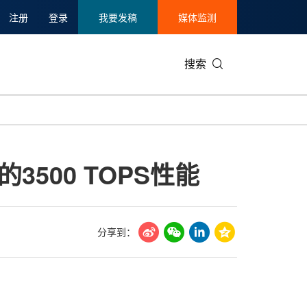
注册
登录
我要发稿
媒体监测
搜索
可持续发展
IT科技与互联网
日本
中国国际
零售业
韩国
500 TOPS性能
碳中和
娱乐时尚与艺术
新加坡
企业扩张
环境
泰国
新质生产力
健康与医疗制药
财报
农业与制
美国临床肿瘤学会(ASCO)
通信业
企业社会
旅游与酒
分享到：
世界杯
会展
中国国际
房地产建