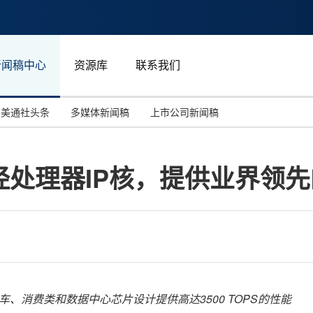
新闻稿中心
资源库
联系我们
美通社头条
多媒体新闻稿
上市公司新闻稿
国际消费电子展(CES)
汽车与交通
中国大陆
理器IP核，提供业界领先的3
投资并购
能源化工与环保
马来西亚
世界移动通信大会
教育与人力资源
澳大利亚
人工智能
体育
汉诺威工业博览会
广告营销传媒
车、消费类和数据中心芯片设计提供高达
3500 TOPS
的性能