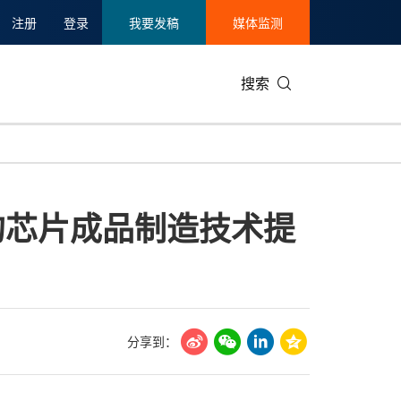
注册
登录
我要发稿
媒体监测
搜索
可持续发展
IT科技与互联网
日本
中国国际
零售业
韩国
的芯片成品制造技术提
碳中和
娱乐时尚与艺术
新加坡
企业扩张
环境
泰国
新质生产力
健康与医疗制药
财报
农业与制
美国临床肿瘤学会(ASCO)
通信业
企业社会
旅游与酒
世界杯
会展
中国国际
房地产建
分享到：