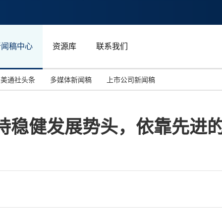
新闻稿中心
资源库
联系我们
美通社头条
多媒体新闻稿
上市公司新闻稿
国际消费电子展(CES)
汽车与交通
中国大陆
保持稳健发展势头，依靠先进
投资并购
能源化工与环保
马来西亚
世界移动通信大会
教育与人力资源
澳大利亚
人工智能
体育
汉诺威工业博览会
广告营销传媒