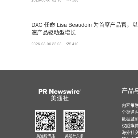
DXC 任命 Lisa Beaudoin 为首席产品官，
速产品驱动型增长
2026-08-06 22:03
410
产品
内容策
全渠道
数据监
权威媒
海外社
美通说传播
美通社头条