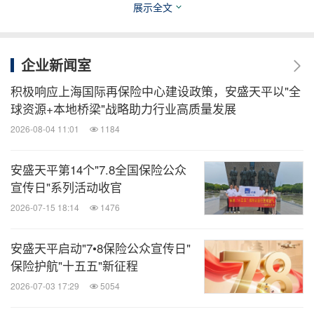
展示全文
医药健闻
企业新闻室
微信公众号“医药健闻”发布全球制药、医疗、
大健康企业最新的经营动态。扫描二维码，
积极响应上海国际再保险中心建设政策，安盛天平以"全
立即订阅！
球资源+本地桥梁"战略助力行业高质量发展
2026-08-04 11:01
1184
关键词：
财经/金融
教育
健康保险
保险业
金融科
技
安盛天平第14个"7.8全国保险公众
宣传日"系列活动收官
分享到：
2026-07-15 18:14
1476
安盛天平启动"7•8保险公众宣传日"
保险护航"十五五"新征程
2026-07-03 17:29
5054