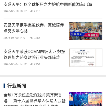
安盛天平：以全球枢纽之力护航中国新能源车出海
2026-06-18 16:17
2113
安盛天平携手渠道伙伴，真诚陪伴
点亮少年心路
2026-06-09 14:01
2266
安盛天平荣获DCMM四级认证 数据
管理能力跻身财险行业头部阵营
2026-06-04 14:12
2951
行业新闻
全球1万余位金融保险菁英齐聚香
港----第十六届世界华人保险大会暨