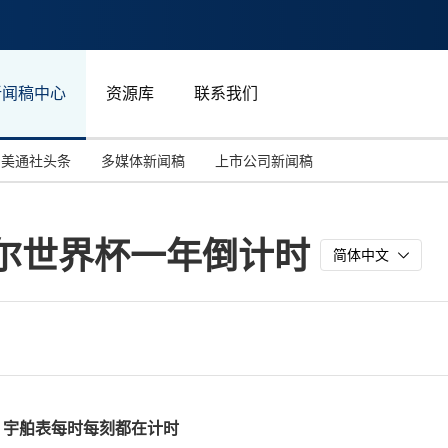
新闻稿中心
资源库
联系我们
美通社头条
多媒体新闻稿
上市公司新闻稿
国际消费电子展(CES)
汽车与交通
中国大陆
塔尔世界杯一年倒计时
投资并购
能源化工与环保
马来西亚
简体中文
世界移动通信大会
教育与人力资源
澳大利亚
人工智能
体育
汉诺威工业博览会
广告营销传媒
，宇舶表每时每刻都在计时