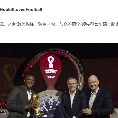
HublotLovesFootball
 宇舶爱足球。这家“敢为先锋，独树一帜，与众不同”的领先型奢华瑞