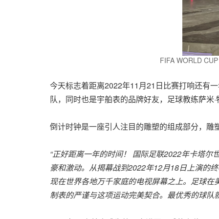
FIFA WORLD CUP QA
今天标志着距离2022年11月21日比赛打响
队，同时也是宇舶表的品牌好友，足球教练萨米·
倒计时钟是一座引人注目的雕塑的组成部分，雕塑
“
正好距离一年的
时间！
国
际足联
2022
年卡塔
尔
豪和激动。从揭幕战到
2022
年
12
月
18
日上演的
终
现在世界各地万千家庭的电视屏幕之上。足球在
制表的
严谨与这项运动完美契合。最优秀的球队