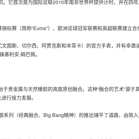
司。它首次是为国际足联2010年南非世界杯提供计时，并在四年
锦标赛（简称“Euros”）、欧洲足球冠军联赛和英超联赛建立
尤文图斯、切尔西、阿贾克斯和本菲卡）的官方手表，并有幸邀
锋基利安·姆巴佩。
贵金属与天然橡胶的高度原创融合。这种“融合的艺术”源于其远见卓识
e对此进行接力发展。
为新旗舰系列（经典融合、Big Bang精神）的推出铺平了道路，