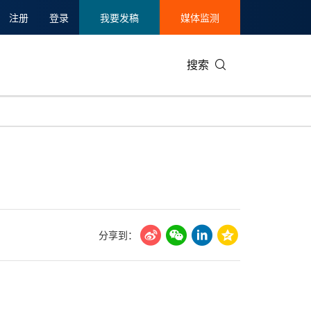
注册
登录
我要发稿
媒体监测
搜索
可持续发展
IT科技与互联网
日本
中国国际
零售业
韩国
碳中和
娱乐时尚与艺术
新加坡
企业扩张
环境
泰国
新质生产力
健康与医疗制药
财报
农业与制
美国临床肿瘤学会(ASCO)
通信业
企业社会
旅游与酒
分享到：
世界杯
会展
中国国际
房地产建