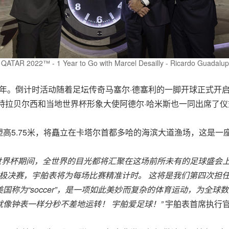
TAR 2022™ - 1 Year to Go with Marcel Desailly - Ricardo Guadalupe 
还有一年。倒计时活动随着足坛传奇马塞尔·德塞利的一脚开球正式
特拉贝尔西和当地世界杯形象大使阿德尔·哈米斯也一同出席了仪
高5.75米，将矗立在卡塔尔首都多哈的海滨大道渔场，这是一
世界杯期间，全世界的目光都将汇聚在这场前所未有的足球盛会
极决赛，宇舶表将为每场比赛精准计时。
这将是我们第四次担
美国称为
“soccer”
，是一
项如此美妙而复杂的体育运动，为全球数
就像钟表一样分秒不差地运转！
宇舶
爱足球！
”
宇舶表首席执行官Ric