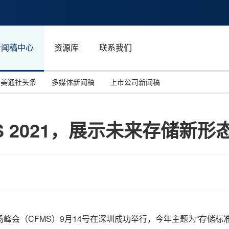
新闻稿中心
资源库
联系我们
美通社头条
多媒体新闻稿
上市公司新闻稿
国际消费电子展(CES)
汽车与交通
中国大陆
 2021，展示未来存储新形
投资并购
能源化工与环保
马来西亚
世界移动通信大会
教育与人力资源
澳大利亚
人工智能
体育
汉诺威工业博览会
广告营销传媒
中国闪存市场峰会（CFMS）9月14号在深圳成功举行，今年主题为“