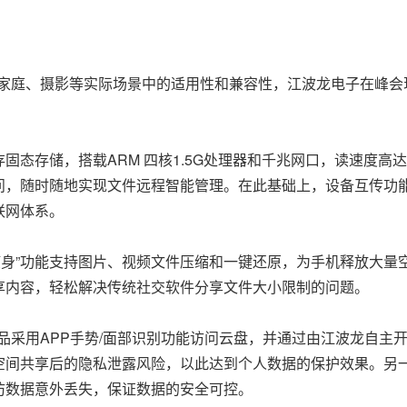
家庭、摄影等实际场景中的适用性和兼容性，江波龙电子在峰会
。
B 闪存固态存储，搭载ARM 四核1.5G处理器和千兆网口，读速度高
，随时随地实现文件远程智能管理。在此基础上，设备互传功能
联网体系。
瘦身”功能支持图片、视频文件压缩和一键还原，为手机释放大量
享内容，轻松解决传统社交软件分享文件大小限制的问题。
采用APP手势/面部识别功能访问云盘，并通过由江波龙自主开发
空间共享后的隐私泄露风险，以此达到个人数据的保护效果。另
防数据意外丢失，保证数据的安全可控。