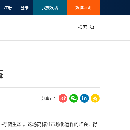
注册
登录
我要发稿
媒体监测
搜索
可持续发展
IT科技与互联网
日本
中国国际
零售业
韩国
态
碳中和
娱乐时尚与艺术
新加坡
企业扩张
环境
泰国
新质生产力
健康与医疗制药
财报
农业与制
美国临床肿瘤学会(ASCO)
通信业
企业社会
旅游与酒
分享到：
世界杯
会展
中国国际
房地产建
存储标准-存储生态”。这场高标准市场化运作的峰会，得