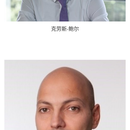
克劳斯-鲍尔