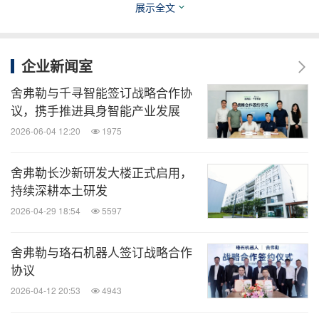
展示全文
Employer）企业。
在社交媒体上关注我们：
舍弗勒Schaeffler
（
微信
、
企业新闻室
微博
、
优酷
）
舍弗勒与千寻智能签订战略合作协
议，携手推进具身智能产业发展
消息来源：舍弗勒
2026-06-04 12:20
1975
舍弗勒长沙新研发大楼正式启用，
能动
持续深耕本土研发
微信公众号“能动”发布全球能源、化工、采
2026-04-29 18:54
5597
矿、动力、新能源车企业最新的经营动态。
扫描二维码，立即订阅！
舍弗勒与珞石机器人签订战略合作
协议
关键词：
汽车
采矿/五金
运输业
2026-04-12 20:53
4943
分享到：