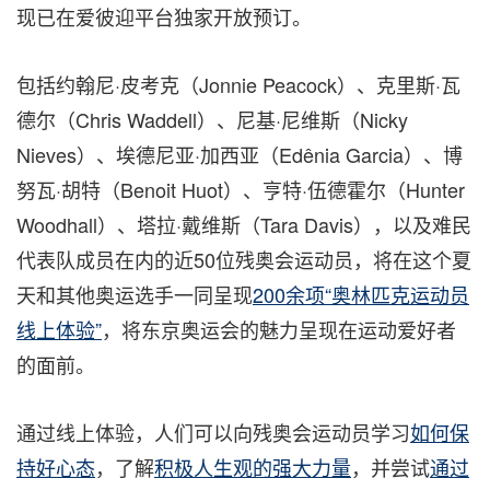
现已在爱彼迎平台独家开放预订。
包括约翰尼·皮考克（Jonnie Peacock）、克里斯·瓦
德尔（Chris Waddell）、尼基·尼维斯（Nicky
Nieves）、埃德尼亚·加西亚（Edênia Garcia）、博
努瓦·胡特（Benoit Huot）、亨特·伍德霍尔（Hunter
Woodhall）、塔拉·戴维斯（Tara Davis），以及难民
代表队成员在内的近50位残奥会运动员，将在这个夏
天和其他奥运选手一同呈现
200余项“奥林匹克运动员
线上体验”
，将东京奥运会的魅力呈现在运动爱好者
的面前。
通过线上体验，人们可以向残奥会运动员学习
如何保
持好心态
，了解
积极人生观的强大力量
，并尝试
通过