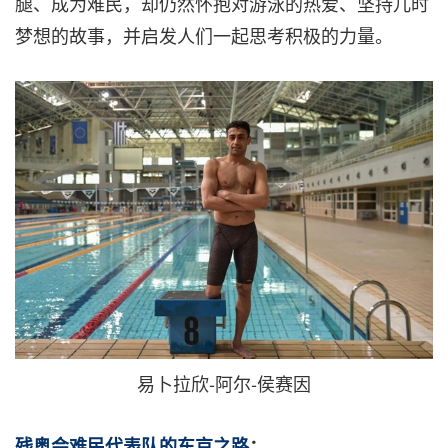
腿、成为难民，却仍然怀抱对游泳的热爱、坚持儿时
梦想的故事，并启发人们一起思考积极的力量。
易卜拉欣-阿尔-侯赛因
残奥会难民代表队的东京之路
：