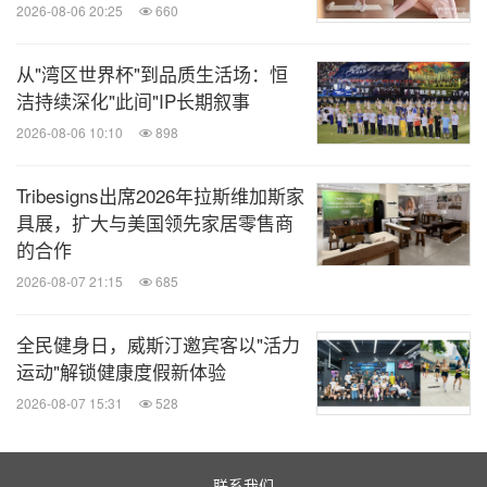
阅！
2026-08-06 20:25
660
从"湾区世界杯"到品质生活场：恒
关键词：
电脑/电子
时尚
旅馆与度假村
日用品
多媒
洁持续深化"此间"IP长期叙事
体与互联网
零售业
体育赛事
体育运动
旅
2026-08-06 10:10
898
游业
分享到：
Tribesigns出席2026年拉斯维加斯家
具展，扩大与美国领先家居零售商
的合作
2026-08-07 21:15
685
全民健身日，威斯汀邀宾客以"活力
运动"解锁健康度假新体验
2026-08-07 15:31
528
联系我们