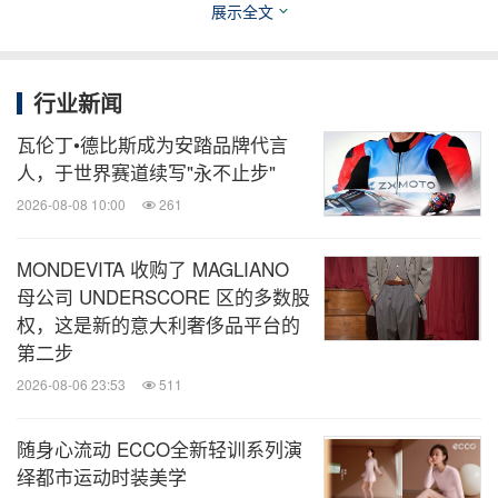
以上体验也无需遗憾，爱彼迎平台常年呈现一系列由
展示全文
运动员提供的体验，欢迎预订。同时，有意向分享热
忱，并赚取额外收入的奥运会及残奥会运动员，敬请
行业新闻
登陆
此网页
了解更多信息，并申请成为体验达人。
瓦伦丁•德比斯成为安踏品牌代言
人，于世界赛道续写"永不止步"
*本文中所引用的全部体验仅出于启发灵感和展示之
2026-08-08 10:00
261
目的，体验均由体验达人独立负责运营并提供相关服
务，爱彼迎不对其中任何体验进行特别推荐或担保。
MONDEVITA 收购了 MAGLIANO
母公司 UNDERSCORE 区的多数股
权，这是新的意大利奢侈品平台的
消息来源：爱彼迎(Airbnb)
第二步
2026-08-06 23:53
511
全球TMT
微信公众号“全球TMT”发布全球互联网、科
随身心流动 ECCO全新轻训系列演
技、媒体、通讯企业的经营动态、财报信
绎都市运动时装美学
息、企业并购消息。扫描二维码，立即订