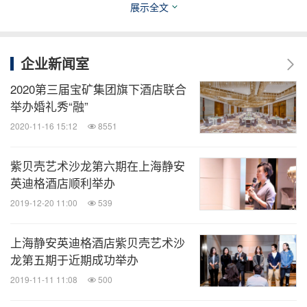
日，是富士胶片株式会社为扩大中国大陆地区事业在
展示全文
中国上海成立的独资公司，并于2002年成为最先被上
海认定的中国地区总部之一，于2013年被国家商务部
企业新闻室
认定为国家级地区总部。主营业务包括数码相机、影
2020第三届宝矿集团旗下酒店联合
像、医疗、印刷、高性能材料、光学元器件等。
举办婚礼秀“融”
2020-11-16 15:12
8551
地址：上海市浦东新区平家桥路100弄6号晶耀前滩
T76楼
紫贝壳艺术沙龙第六期在上海静安
电话：800-820-6300
英迪格酒店顺利举办
网站：
www.fujifilm.com.cn
2019-12-20 11:00
539
上海静安英迪格酒店紫贝壳艺术沙
龙第五期于近期成功举办
2019-11-11 11:08
500
消息来源：上海静安英迪格酒店