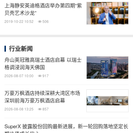
相关链接：
上海静安英迪格酒店举办第四期“紫
http://www.hotelindigo.com
贝壳艺术沙龙”
2019-10-22 10:52
506
全球TMT
微信公众号“全球TMT”发布全球互联网、科
技、媒体、通讯企业的经营动态、财报信
行业新闻
息、企业并购消息。扫描二维码，立即订
阅！
舟山英冠雅高瑞士酒店启幕 以瑞士
格调浸润海天佛国
2026-08-07 10:00
917
关键词：
电脑/电子
消费电子
旅馆与度假村
旅游业
分享到：
万豪万枫酒店持续深耕大湾区市场
深圳前海万豪万枫酒店启幕
2026-08-08 13:25
857
SuperX 披露股份回购最新进展，新一轮回购落地坚定长