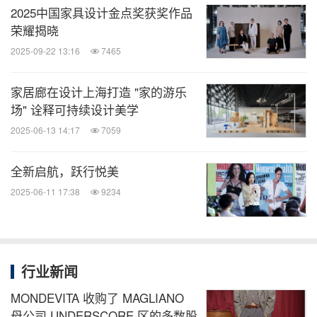
2025中国家具设计金点奖获奖作品
微信公众号“全球TMT”发布全球互联网、科
荣耀揭晓
技、媒体、通讯企业的经营动态、财报信
2025-09-22 13:16
7465
息、企业并购消息。扫描二维码，立即订
阅！
家居廊在设计上海打造 "家的游乐
场" 诠释可持续设计美学
关键词：
广告/营销
时尚
日用品
零售业
2025-06-13 14:17
7059
分享到：
全新启航，跃行悦美
2025-06-11 17:38
9234
行业新闻
MONDEVITA 收购了 MAGLIANO
母公司 UNDERSCORE 区的多数股