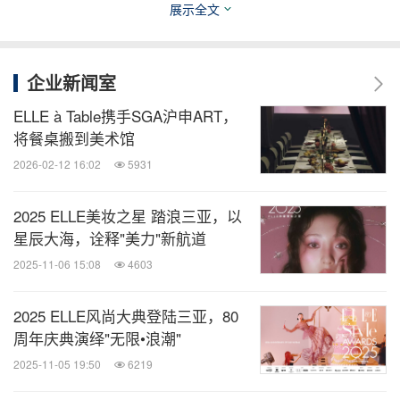
计。
展示全文
设计来源于生活，也助力于生活，《ELLE
企业新闻室
DECORATION家居廊》 也期待下一次的盛宴，与
ELLE à Table携手SGA沪申ART，
Occhio一同踏上新的追光之旅。
将餐桌搬到美术馆
2026-02-12 16:02
5931
酒类特别支持：澳洲袋鼠王无醇起泡酒、法国3H骑
士半甜白葡萄酒、法国3H骑士干红葡萄酒
2025 ELLE美妆之星 踏浪三亚，以
星辰大海，诠释"美力"新航道
饮用水类特别支持：意大利S.PELLEGRINO圣培露
2025-11-06 15:08
4603
风味气泡水柠檬口味
2025 ELLE风尚大典登陆三亚，80
周年庆典演绎"无限•浪潮"
消息来源：《ELLE DECORATION家居廊》
2025-11-05 19:50
6219
全球TMT