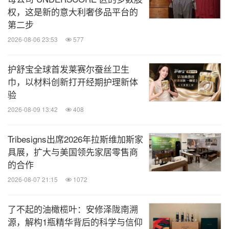
权，这是新的意大利奢侈品平台的
第二步
2026-08-06 23:53
577
护舒宝全球首发莱赛尔蚕丝卫生
巾，以材料创新打开经期护理新体
验
2026-08-09 13:42
408
Tribesigns出席2026年拉斯维加斯家
具展，扩大与美国领先家居零售商
的合作
2026-08-07 21:15
1072
了不起的油橄榄叶：安修泽陇南溯
源，解构1瓶精华背后的科学与信仰