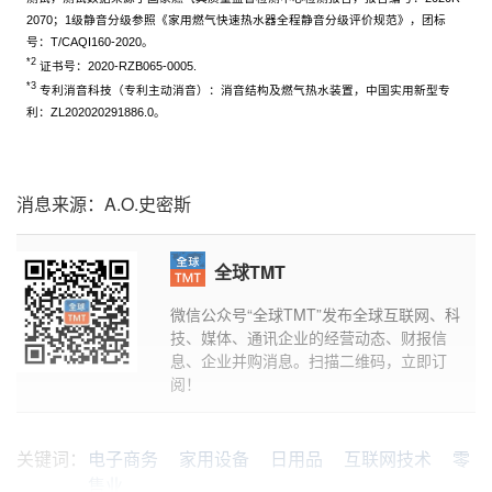
2070；1级静音分级参照《家用燃气快速热水器全程静音分级评价规范》，团标
号：T/CAQI160-2020。
*2
证书号：2020-RZB065-0005.
*3
专利消音科技（专利主动消音）：消音结构及燃气热水装置，中国实用新型专
利：ZL202020291886.0。
消息来源：A.O.史密斯
全球TMT
微信公众号“全球TMT”发布全球互联网、科
技、媒体、通讯企业的经营动态、财报信
息、企业并购消息。扫描二维码，立即订
阅！
关键词：
电子商务
家用设备
日用品
互联网技术
零
售业