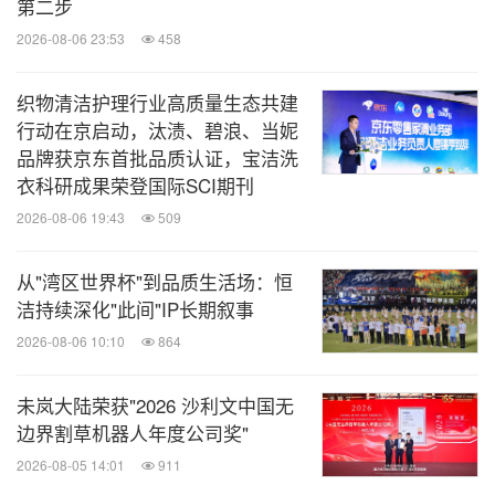
第二步
2026-08-06 23:53
458
织物清洁护理行业高质量生态共建
行动在京启动，汰渍、碧浪、当妮
品牌获京东首批品质认证，宝洁洗
衣科研成果荣登国际SCI期刊
2026-08-06 19:43
509
从"湾区世界杯"到品质生活场：恒
洁持续深化"此间"IP长期叙事
2026-08-06 10:10
864
未岚大陆荣获"2026 沙利文中国无
边界割草机器人年度公司奖"
2026-08-05 14:01
911