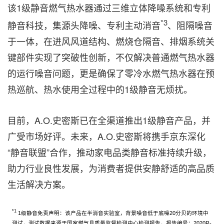
该1级静音燃气热水器通过三维立体降噪系统和专利
*3
静音科技，集源头降噪、专利主动消音
、阻隔噪音
于一体，在进风风道结构、燃烧仓隔音、排烟系统关
键部件实现了突破性创新，不仅解决普通燃气热水器
的运行噪音问题，更是确保了零冷水燃气热水器在预
热巡航、热水使用全过程中的1级静音无烦扰。
目前，A.O.史密斯已在全渠道推出1级静音产品，并
广受市场好评。未来，A.O.史密斯将携手京东深化
“静音联盟”合作，推动家电品类静音标准持续升级，
助力行业良性发展，为消费者提供安静舒适的高品质
生活解决方案。
*1
1级静音免责声明：该产品在半消音实验室，背景噪音低于底噪20分贝的环境中
测试，测试数据来源于国家燃气具质量监督检测中心检测报告，报告编号：2020R-