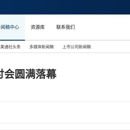
新闻稿中心
资源库
联系我们
美通社头条
多媒体新闻稿
上市公司新闻稿
国际消费电子展(CES)
汽车与交通
中国大陆
讨会圆满落幕
投资并购
能源化工与环保
马来西亚
世界移动通信大会
教育与人力资源
澳大利亚
人工智能
体育
汉诺威工业博览会
广告营销传媒