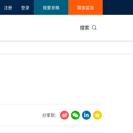
注册
登录
我要发稿
媒体监测
搜索
可持续发展
IT科技与互联网
日本
中国国际
零售业
韩国
碳中和
娱乐时尚与艺术
新加坡
企业扩张
环境
泰国
新质生产力
健康与医疗制药
财报
农业与制
美国临床肿瘤学会(ASCO)
通信业
企业社会
旅游与酒
世界杯
会展
中国国际
房地产建
分享到：