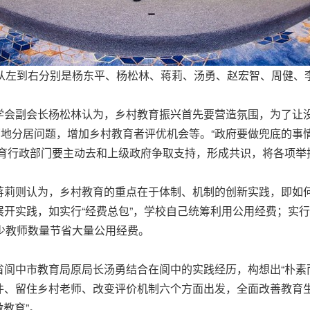
从左到右分别是杨东平、杨松林、蒋莉、汤勇、赵宏智、周健、
学会副会长杨松林认为，乡村教育振兴首先要营造氛围，为了让
两地分居问题，增加乡村教育者评优机会等。“政府要做兜底的事
教育行政部门要主动去和上级政府争取支持，形成共识，将各项举
蒋莉则认为，乡村教育的重点在于体制、机制的创新实践，即如
开实践，如实行“经费总包”，学校自己统筹利用公用经费；实行
少教师数量节省大量公用经费。
阆中市教育局原局长汤勇结合在阆中的实践经历，构想出“朴素
件、留住乡村老师、改变评价机制六个方面出发，全面改善教育
做教育”。