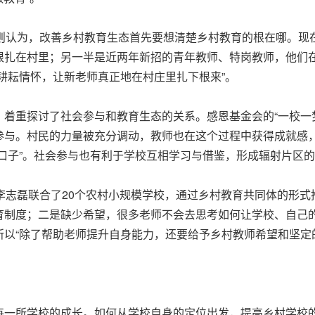
智则认为，改善乡村教育生态首先要想清楚乡村教育的根在哪。现
根扎在村里；另一半是近两年新招的青年教师、特岗教师，他们
耕耘情怀，让新老师真正地在村庄里扎下根来”。
着重探讨了社会参与和教育生态的关系。感恩基金会的“一校一
参与。村民的力量被充分调动，教师也在这个过程中获得成就感
口子”。社会参与也有利于学校互相学习与借鉴，形成辐射片区
李志磊联合了20个农村小规模学校，通过乡村教育共同体的形
育制度；二是缺少希望，很多老师不会去思考如何让学校、自己
以“除了帮助老师提升自身能力，还要给予乡村教师希望和坚定
每一所学校的成长。如何从学校自身的定位出发，提高乡村学校