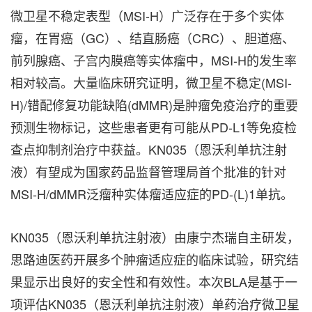
微卫星不稳定表型（MSI-H）广泛存在于多个实体
瘤，在胃癌（GC）、结直肠癌（CRC）、胆道癌、
前列腺癌、子宫内膜癌等实体瘤中，MSI-H的发生率
相对较高。大量临床研究证明，微卫星不稳定(MSI-
H)/错配修复功能缺陷(dMMR)是肿瘤免疫治疗的重要
预测生物标记，这些患者更有可能从PD-L1等免疫检
查点抑制剂治疗中获益。KN035（恩沃利单抗注射
液）有望成为国家药品监督管理局首个批准的针对
MSI-H/dMMR泛瘤种实体瘤适应症的
PD-(L)
1单抗。
KN035（恩沃利单抗注射液）由康宁杰瑞自主研发，
思路迪医药开展多个肿瘤适应症的临床试验，研究结
果显示出良好的安全性和有效性。本次BLA是基于一
项评估KN035（恩沃利单抗注射液）单药治疗微卫星