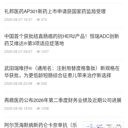
本新闻稿包含与我们未来业务、财务表现和涉及康宁
礼邦医药AP301新药上市申请获国家药监局受理
杰瑞未来事件或发展相关的声明，这些声明或构成前
2026-08-07 18:37
374
瞻性陈述。此类陈述包括预测和估计及关联的基本假
设、有关未来财务结果、活动、运营、服务、产品开
中国首个获批结直肠癌的抗HER2产品！恒瑞ADC创新
药艾维达®第3项适应症落地
发和潜在可能性的计划、目标、意图和期望的陈述，
2026-08-07 09:07
1037
以及有关未来表现的陈述。这些陈述或可用诸如
"
预
期
"
、
"
期待
"
、
"
预计
"
、
"
打算
"
、
"
计划
"
、
"
相信
"
、
"
寻
武田瑞唯抒®（通用名：注射用替度格鲁肽）新规格在
求
"
、
"
估计
"
、
"
将
"
、
"
预测
"
或类似含义的词语来标
华获批，为更低龄短肠综合征患儿带来治疗新选择
识。我们还可能会在其他报告、演示文稿、交付给股
2026-08-06 22:08
539
东的材料和新闻稿中做出前瞻性陈述。此外，公司的
代表或不时会做出口头的前瞻性陈述。此类陈述基于
再鼎医药公布2026年第二季度财务业绩及近期公司进展
的是康宁杰瑞的管理和业务运营的当前预期和某些假
2026-08-06 19:00
1208
设，其中有很多陈述难以预测，且通常超出康宁杰瑞
阿尔茨海默病新药仑卡奈单抗（乐