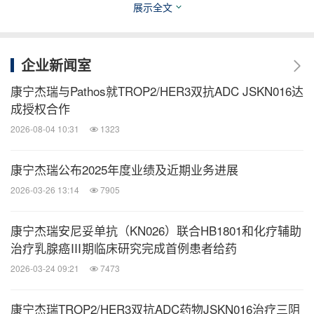
展示全文
思路迪医药是一家处于晚期临床开发及早期商业化布
企业新闻室
局阶段的生物医药公司，秉承“帮助肿瘤患者活得更
久更好”的理念，针对肿瘤治疗慢病化的未来趋势，
康宁杰瑞与Pathos就TROP2/HER3双抗ADC JSKN016达
成授权合作
专注为全球癌症患者开发差异化的新一代肿瘤免疫治
2026-08-04 10:31
1323
疗药物，延长肿瘤患者的生存时间，改善患者生活品
质。公司产品线包括新一代生物大分子药物和小分子
康宁杰瑞公布2025年度业绩及近期业务进展
化学药物，并拥有一支具有国际化新药研发、注册和
2026-03-26 13:14
7905
商业化运营能力的团队。
康宁杰瑞安尼妥单抗（KN026）联合HB1801和化疗辅助
更多信息请访问：
www.3d-medicines.com
治疗乳腺癌Ⅲ期临床研究完成首例患者给药
2026-03-24 09:21
7473
关于先声药业
康宁杰瑞TROP2/HER3双抗ADC药物JSKN016治疗三阴