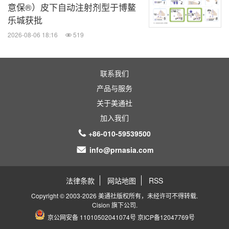
的管控。这些陈述受多种风险和不确定性的影响，包
意保®）皮下自动注射剂型于博鳌
括但不限于研发、后续临床数据和分析中固有的不确
乐城获批
定性；监管机构决定是否及何时批准任何此类产品候
2026-08-06 18:16
519
选物提交的药物、设备或生物学申请；如果产品候选
物获得批准，无法保证产品候选物可获得商业成功；
联系我们
治疗替代物是否能够在未来获得批准和商业成功；康
产品与服务
宁杰瑞从外部增长机会获益的能力；汇率趋势和现行
关于美通社
利率、成本控制政策的影响及其随后的变化；已发行
加入我们
+86-010-59539500
股票的平均数量和康宁杰瑞的披露。如果上述一个或
info@prnasia.com
多个风险或不确定性出现，或基本假设未发生或假定
被证明错误，康宁杰瑞的实际经营结果、表现或业绩
法律条款
网站地图
RSS
可能较相关前瞻性陈述中明确或暗含的描述呈现（正
Copyright © 2003-2026 美通社版权所有，未经许可不得转载.
面或负面）变化。除适用法律的要求外，无论出于新
Cision
旗下公司.
京公网安备 11010502041074号
京ICP备12047769号
信息、未来事件还是其他原因，康宁杰瑞均无义务公