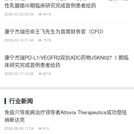
性乳腺癌Ⅲ期临床研究完成首例患者给药
先声药业（2096.HK）是一家研发驱动、快速向创新
2026-03-20 09:39
4416
转型的中国制药百强企业，获科技部批准建设“转化
医学与创新药物国家重点实验室”。公司聚焦肿瘤、
康宁杰瑞任命王飞先生为首席财务官（CFO）
中枢神经和自身免疫三大疾病领域，致力于让患者早
2026-03-18 21:40
7579
日用上更有效药物。凭借优异的研发与商业化能力，
其主要产品在中国保持领先的市场份额。先声药业秉
康宁杰瑞PD-L1/VEGFR2双抗ADC药物JSKN027 Ⅰ期临
持开放式创新的研发策略，与多家跨国公司和生物技
床研究完成首例患者给药
术企业成为战略合作伙伴，促进全球生命科学成果在
2026-03-17 10:32
6216
中国的价值实现。
行业新闻
更多信息请访问：
www.simcere.com
免疫介导疾病治疗领导者Attovia Therapeutics成功登陆
纳斯达克
康宁杰瑞前瞻性陈述
2026-08-06 17:54
810