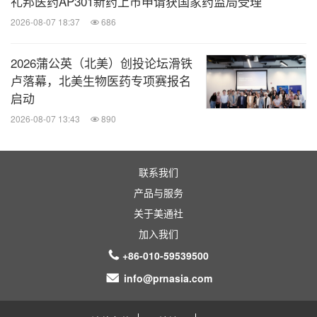
礼邦医药AP301新药上市申请获国家药监局受理
康坚定的追求与使命。未来，美年大健康将继续充分
2026-08-07 18:37
686
发挥自身深耕健康体检及健康管理领域十余年的专业
经验，为重大疾病预防及健康公益事业作出贡献，为
2026蒲公英（北美）创投论坛滑铁
国人生命质量保驾护航。
卢落幕，北美生物医药专项赛报名
启动
参考资料：
2026-08-07 13:43
890
[1] 数说糖尿病，IDF全球糖尿病地图（第9版）发
联系我们
布！
http://news.medlive.cn/all/info-progress/show-1
产品与服务
63545_46.html
关于美通社
[2] 国家基本公共卫生服务项目100问之九：2型糖尿
加入我们
病患者健康管理服务
http://www.nhc.gov.cn/jws/qta/2
+86-010-59539500
01408/e1e5a9dfa2874f078663aec813208dd0.shtml
info@prnasia.com
消息来源：美年大健康