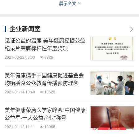
展示全文
中国医学科学院阜外心血管病医院内分泌与心血管病
诊治中心主任、中华医学会内分泌分会副主任委员李
企业新闻室
在会上分享了由他负责领导的“中国大庆糖尿病
光伟
预防研究”。30年随访结果显示，糖尿病是可以被预
见证公益的温度 美年健康控糖公益
纪录片荣膺标杆性年度奖项
防的；早期生活方式干预，如饮食调控和运动，可以
2021-03-22 08:33
8926
有效降低糖尿病的总体发病率、糖尿病患者全因死亡
率与心血管事件发生率。“糖尿病预防比治疗更重
美年健康携手中国健康促进基金会
要，效益也更高。”李光伟教授强调。
均衡膳食公众教育传播预防理念
2021-01-14 10:40
10623
在中国除了基数庞大的糖尿病患者外，处于糖尿病前
[2]
期者也高达15.5%
。“如果不及时干预，这些人在不
美年健康荣膺医学家峰会“中国健康
公益星-十大公益企业”称号
久的将来极有可能进展为糖尿病。”
中华中医药学会
2021-01-12 11:11
10968
向与会者介绍，“我们与
糖尿病分会主任委员杨叔禹