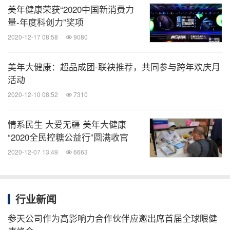
美年大健康共同研发糖前管理APP，计划将于2020年
美年健康荣获“2020中国新消费力
年底上线使用。通过‘科技改变糖尿病’的理念和技术
量-年度科创力”奖项
手段，提高糖前患者自我管理的意愿和能力，尽全力
2020-12-17 08:58
9080
避免病情的进一步发展。”
美年大健康：超品成团-联袂推荐，共同参与跨年欢庆月
活动
疾病的预防与研究模式正悄然紧随大数据时代发生着
2020-12-10 08:52
7310
变革，医疗大数据的介入在糖尿病诊治及管理中具有
深远价值。正如
美年大健康集团首席科学家、副总
情系民生 大爱无疆 美年大健康
所说：
裁、中关村美年健康产业研究院院长宁毅博士
“2020全民控糖公益行”圆满收官
“通过大数据，可以为政府部门制定相关慢病防控决
2020-12-07 13:49
6663
策提供良好依据，提升群防群治以及规范化、标准化
管理糖尿病的效率；同时，也能提高广大人民群众的
行业新闻
糖尿病防治意识，提升糖尿病患者的规范管理率，为
减少因糖尿病带来的家庭与国家的巨额财政支出做出
参天公司作为高影响力合作伙伴应邀出席首届全球眼健