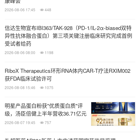
康峰会
贡献。”
2026-08-06 17:45
448
宁毅博士表示，举办公益控糖活动不仅将向糖尿病高
信达生物宣布IBI363/TAK-928（PD-1/IL-2α-biased双特
发地区人群传播科学控糖理念、普及健康管理知识，
异性抗体融合蛋白）第三项关键注册临床研究完成首例
其背后的数据价值也不可小觑。
美年大健康将汇总公
受试者给药
益筛查收集到的相关数据，在脱敏处理后进一步分析
2026-08-06 08:00
1198
研究，未来将在上海宋庆龄基金会支持下形成蓝皮书
RiboX Therapeutics环形RNA体内CAR-T疗法RXIM002
希望能够助力提前预警疾病风险，并尽早预防
发布，
获FDA临床试验许可
及干预，进而提升糖尿病的早筛、预防和控制率。
2026-08-08 15:46
1075
此次控糖学术研讨会暨“全民控糖公益行”启动仪式是
明星产品蛋白粉获"优质蛋白质"评
美年大健康积极响应国家“健康中国行动”，践行“全
级，汤臣倍健上半年营收36.71亿元
民控糖登月计划”发起初心，促进糖尿病预防控制的
2026-08-07 19:45
757
“守护每个中国人的生命质量”是美年大健
重要举措。