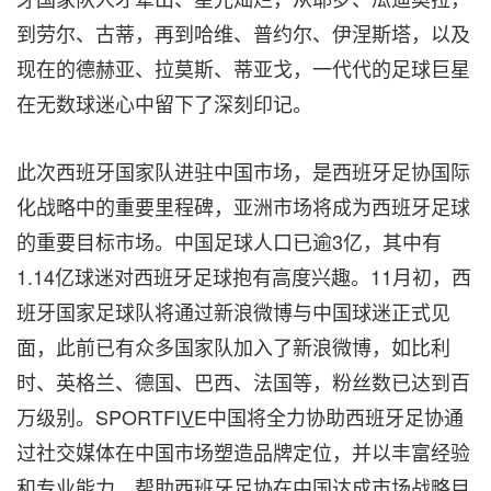
到劳尔、古蒂，再到哈维、普约尔、伊涅斯塔，以及
现在的德赫亚、拉莫斯、蒂亚戈，一代代的足球巨星
在无数球迷心中留下了深刻印记。
此次西班牙国家队进驻中国市场，是西班牙足协国际
化战略中的重要里程碑，亚洲市场将成为西班牙足球
的重要目标市场。中国足球人口已逾3亿，其中有
1.14亿球迷对西班牙足球抱有高度兴趣。11月初，西
班牙国家足球队将通过新浪微博与中国球迷正式见
面，此前已有众多国家队加入了新浪微博，如比利
时、英格兰、德国、巴西、法国等，粉丝数已达到百
万级别。SPORTFI
V
E中国将全力协助西班牙足协通
过社交媒体在中国市场塑造品牌定位，并以丰富经验
和专业能力，帮助西班牙足协在中国达成市场战略目