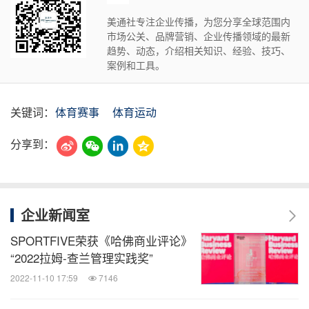
美通社专注企业传播，为您分享全球范围内
市场公关、品牌营销、企业传播领域的最新
趋势、动态，介绍相关知识、经验、技巧、
案例和工具。
关键词：
体育赛事
体育运动
分享到：
企业新闻室
SPORTFIVE荣获《哈佛商业评论》
“2022拉姆-查兰管理实践奖”
2022-11-10 17:59
7146