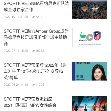
SPORTFIVE与NBA纽约尼克斯队达
成全球独家合作
2022-10-11 21:00
7218
SPORTFIVE助力Amber Group成为
马德里竞技足球俱乐部全球主赞助
商
2022-07-13 15:20
15332
SPORTFIVE李莹荣登"2022年《财
富》中国40位40岁以下的商界精
英"榜单
2022-06-24 14:48
11205
SPORTFIVE李莹受邀出席
2021《财富》MPW女性峰会