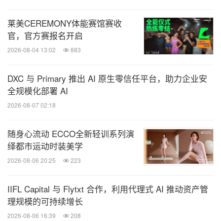
莱美CEREMONY体能赛馆赛收
官，官方赛报名开启
2026-08-04 13:02
883
DXC 与 Primary 推出 AI 原生零信任平台，助力企业安
全规模化部署 AI
2026-08-07 02:18
随身心流动 ECCO全新轻训系列演
绎都市运动时装美学
2026-08-06 20:25
223
IIFL Capital 与 Flytxt 合作，利用代理式 AI 推动资产管
理规模的可持续增长
2026-08-06 16:39
208