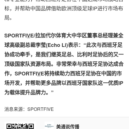
标，并帮助中国品牌借助欧洲顶级足球IP进行市场布
局。
SPORTFI
V
E/
拉加代尔体育大中华区董事总经理兼全
球高级副总裁李莹
(
Echo Li
)
表示：
“
此次与西班牙足
协成功牵手，是我们继英足总、比利时足协后的又一
顶级国家队资源布局。非常荣幸与西班牙足协达成合
作，
SPORTFI
V
E
将持续助力西班牙足协在中国的市
场开发，并帮助更多品牌以西班牙国家队这一优质
IP
为载体提升品牌力。
”
消息来源：SPORTFIVE
美通说传播