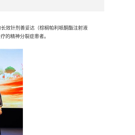
裂症的长效针剂善妥达（棕榈帕利哌酮酯注射液
治疗的精神分裂症患者。