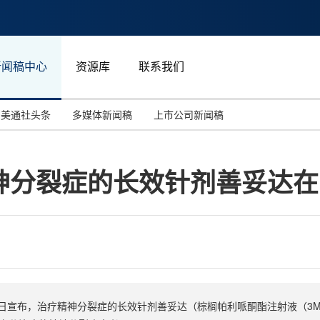
新闻稿中心
资源库
联系我们
美通社头条
多媒体新闻稿
上市公司新闻稿
国际消费电子展(CES)
汽车与交通
中国大陆
神分裂症的长效针剂善妥达在
投资并购
能源化工与环保
马来西亚
世界移动通信大会
教育与人力资源
澳大利亚
人工智能
体育
汉诺威工业博览会
广告营销传媒
日宣布，治疗精神分裂症的长效针剂善妥达（棕榈帕利哌酮酯注射液（3M