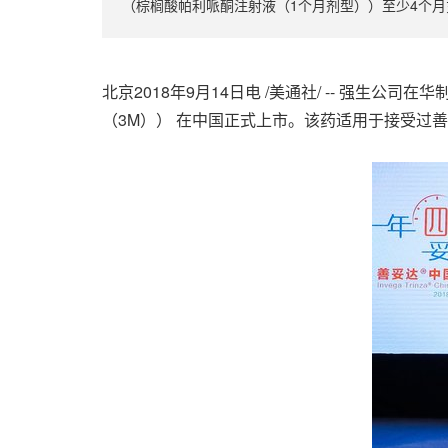
（棕榈酸帕利哌酮注射液（1个月剂型））至少4个
北京2018年9月14日电 /美通社/ -- 强
（3M）） 在中国正式上市。该药适用于接受过