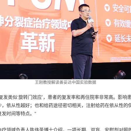
王刚教授解读善妥达中国实验数据
复发类似
‘
旋转门效应
’
，患者的复发率和再住院率非常高。影响
少，依从性越好；也和给药途径密切相关，注射给药在依从性的
发时间等特点。”
治疗领域负责人陈伟圣博士介绍，一项长期、双盲、安慰剂对照的