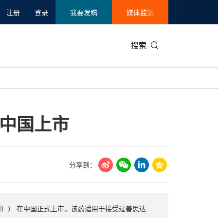
注册
登录
我要发稿
媒体监测
搜索
可持续发展
IT科技与互联网
日本
中国国际
零售业
韩国
中国上市
碳中和
娱乐时尚与艺术
新加坡
企业扩张
环境
泰国
新质生产力
健康与医疗制药
财报
农业与制
美国临床肿瘤学会(ASCO)
通信业
企业社会
旅游与酒
分享到：
世界杯
会展
中国国际
房地产建
）） 在中国正式上市。该药适用于接受过善思达