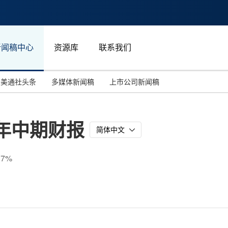
新闻稿中心
资源库
联系我们
美通社头条
多媒体新闻稿
上市公司新闻稿
国际消费电子展(CES)
汽车与交通
中国大陆
6年中期财报
投资并购
能源化工与环保
马来西亚
简体中文
世界移动通信大会
教育与人力资源
澳大利亚
7%
人工智能
体育
汉诺威工业博览会
广告营销传媒