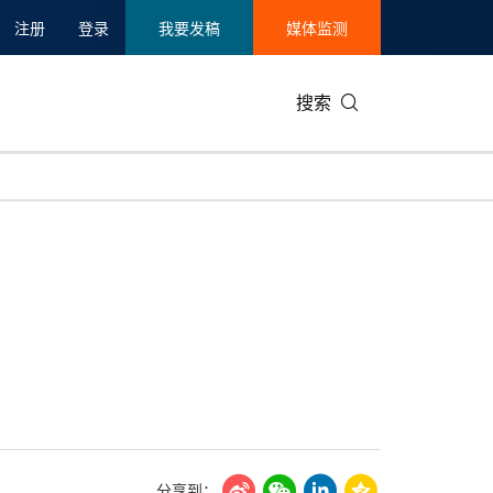
注册
登录
我要发稿
媒体监测
搜索
可持续发展
IT科技与互联网
日本
中国国际
零售业
韩国
碳中和
娱乐时尚与艺术
新加坡
企业扩张
环境
泰国
新质生产力
健康与医疗制药
财报
农业与制
美国临床肿瘤学会(ASCO)
通信业
企业社会
旅游与酒
世界杯
会展
中国国际
房地产建
分享到：