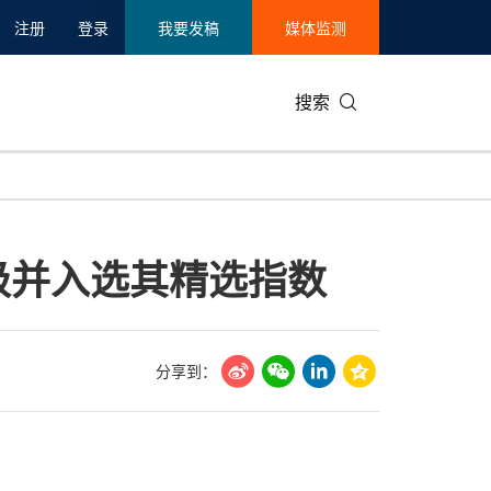
注册
登录
我要发稿
媒体监测
搜索
可持续发展
IT科技与互联网
日本
中国国际
零售业
韩国
评级并入选其精选指数
碳中和
娱乐时尚与艺术
新加坡
企业扩张
环境
泰国
新质生产力
健康与医疗制药
财报
农业与制
美国临床肿瘤学会(ASCO)
通信业
企业社会
旅游与酒
分享到：
世界杯
会展
中国国际
房地产建