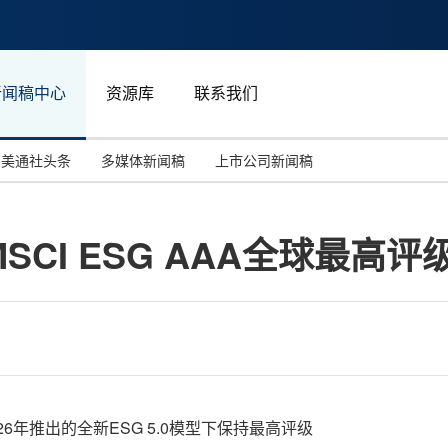
新闻稿中心
资源库
联系我们
美通社头条
多媒体新闻稿
上市公司新闻稿
国际消费电子展(CES)
汽车与交通
中国大陆
CI ESG AAA全球最高
投资并购
能源化工与环保
马来西亚
世界移动通信大会
教育与人力资源
澳大利亚
人工智能
体育
汉诺威工业博览会
广告营销传媒
026年推出的全新ESG 5.0模型下保持最高评级