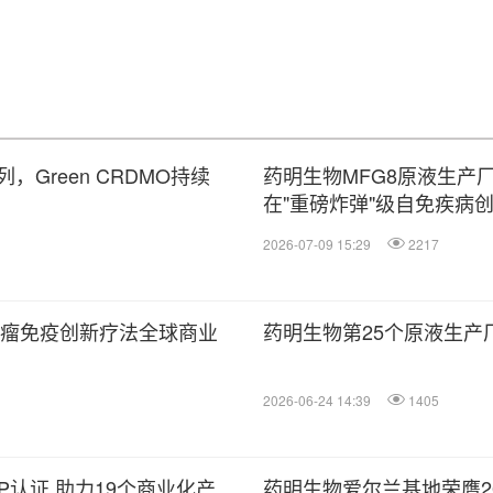
Green CRDMO持续
药明生物MFG8原液生产
在"重磅炸弹"级自免疾病
2026-07-09 15:29
2217
力肿瘤免疫创新疗法全球商业
药明生物第25个原液生产
2026-06-24 14:39
1405
P认证 助力19个商业化产
药明生物爱尔兰基地荣膺2