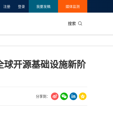
注册
登录
我要发稿
媒体监测
搜索
可持续发展
IT科技与互联网
日本
中国国际
零售业
韩国
理进入全球开源基础设施新阶
碳中和
娱乐时尚与艺术
新加坡
企业扩张
环境
泰国
新质生产力
健康与医疗制药
财报
农业与制
美国临床肿瘤学会(ASCO)
通信业
企业社会
旅游与酒
世界杯
会展
中国国际
房地产建
分享到：