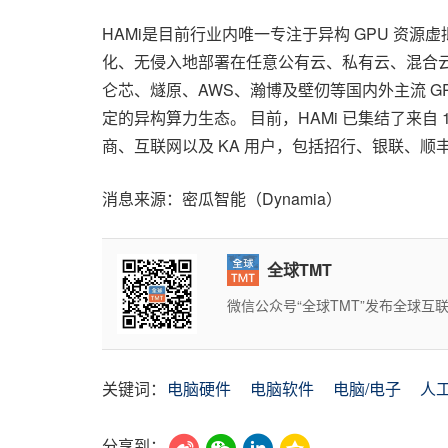
HAMi是目前行业内唯一专注于异构 GPU 资
化、无侵入地部署在任意公有云、私有云、混合云环
仑芯、燧原、AWS、瀚博及壁仞等国内外主流 GPU 芯片。同
定的异构算力生态。 目前，HAMi 已集结了来自 
商、互联网以及 KA 用户，包括招行、银联、顺丰
消息来源：密瓜智能（Dynamia）
全球TMT
微信公众号“全球TMT”发布全球
关键词：
电脑硬件
电脑软件
电脑/电子
人
分享到：