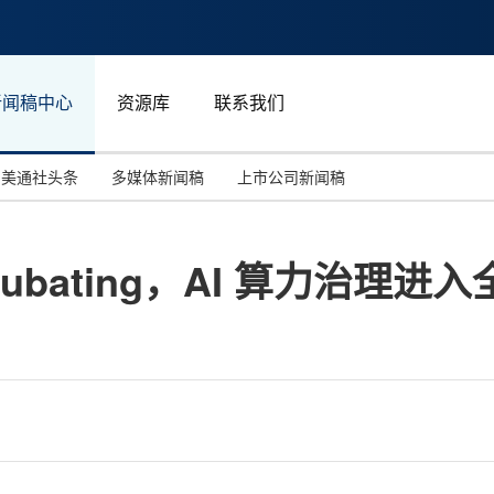
新闻稿中心
资源库
联系我们
美通社头条
多媒体新闻稿
上市公司新闻稿
国际消费电子展(CES)
汽车与交通
中国大陆
Incubating，AI 算力治
投资并购
能源化工与环保
马来西亚
世界移动通信大会
教育与人力资源
澳大利亚
人工智能
体育
汉诺威工业博览会
广告营销传媒