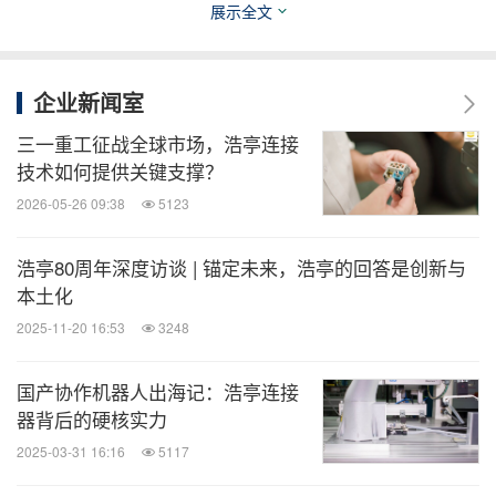
一是
，把全球先进的全电气连
技术和应用落地的桥梁
展示全文
接方案引入中国，同时将本土创新需求反馈至全球研
发体系；
企业新闻室
三一重工征战全球市场，浩亭连接
二是
，紧扣中国"新型工业化"和"双碳"目
转型助力者
技术如何提供关键支撑？
标，在数据中心、轨道交通、半导体等重点行业深化
2026-05-26 09:38
5123
方案落地，帮助客户降本增效、实现绿色转型。
浩亭80周年深度访谈 | 锚定未来，浩亭的回答是创新与
VDMA上海进入中国已有20年，浩亭与它的合作也跨
本土化
越了同样的时间。在苗永帅看来，VDMA上海是德资
2025-11-20 16:53
3248
企业在中国的合作交流平台，构建了一个生态圈体
国产协作机器人出海记：浩亭连接
系，从中国制造产业升级的各个维度深度参与机械制
器背后的硬核实力
造及相关领域的变革。双方共同见证了德资企业在中
2025-03-31 16:16
5117
国的成长，也将继续携手面向未来。