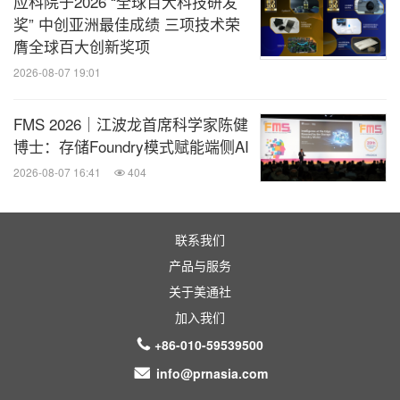
应科院于2026 “全球百大科技研发
消息来源：浩亭
奖” 中创亚洲最佳成绩 三项技术荣
膺全球百大创新奖项
全球TMT
2026-08-07 19:01
微信公众号“全球TMT”发布全球互联网、科
FMS 2026｜江波龙首席科学家陈健
技、媒体、通讯企业的经营动态、财报信
博士：存储Foundry模式赋能端侧AI
息、企业并购消息。扫描二维码，立即订
阅！
2026-08-07 16:41
404
关键词：
电脑/电子
电子组件
金属加工, 金属工具与冶
联系我们
金
机械制造
公共设施
一般制造业
产品与服务
分享到：
关于美通社
加入我们
+86-010-59539500
info@prnasia.com