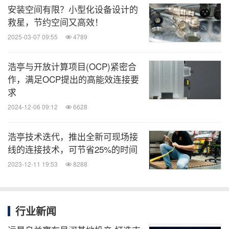
安装空间有限？小型化设备设计的
从元器件供应商到解决方案共创者，再到全球化进程
救星，节约空间又高效！
中的同行者——浩亭在中国三十多年的历程，是一条
2025-03-07 09:55
4789
与客户需求同步延展的路径。早期，合作更多发生在
浩亭与开放计算项目(OCP)紧密合
设备内部；如今，更多中国制造企业走向海外，浩亭
作，满足OCP提出的高能效连接要
的全球网络、统一标准和本地响应能力，也成为这段
求
关系继续延展的现实基础。
2024-12-06 09:12
6628
对中国制造而言，走向全球已不只是产品出口，还包
浩亭技术迭代，推出全新可现场接
括技术、供应链和服务体系的整体输出。如何在陌生
线的连接技术，可节省25%的时间
市场建立信任，如何让本地服务跟上全球布局，如何
2023-12-11 19:53
8288
在细分领域形成长期竞争力——这些正是浩亭与中国
制造企业共同面对的新命题。
行业新闻