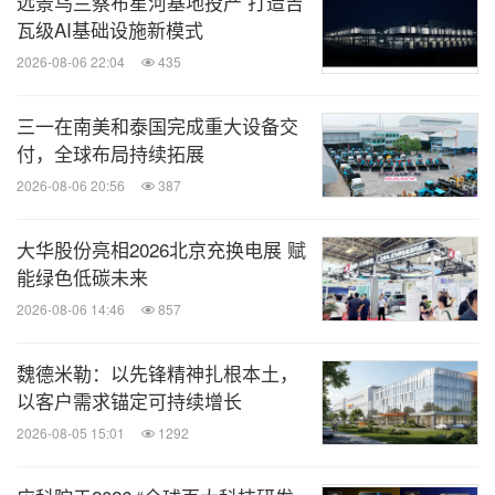
关于浩亭:
远景乌兰察布星河基地投产 打造吉
瓦级AI基础设施新模式
2026-08-06 22:04
435
浩亭技术集团是全球领先的工业连接解决方案供应
商，在全球拥有42家销售公司、14 家生产基地和7个
三一在南美和泰国完成重大设备交
研发中心，员工总数约 6,100名。浩亭连接解决方案
付，全球布局持续拓展
应用在众多工业领域，用于传输数据和电力。其中包
2026-08-06 20:56
387
括交通运输、电动汽车、可再生能源生产、自动化及
机械和设备工程。浩亭作为一家家族企业，在
大华股份亮相2026北京充换电展 赋
能绿色低碳未来
2024/25财年全球销售额达到 11 亿欧元。
2026-08-06 14:46
857
如需更多信息，请访问浩亭中国官网
www.HARTIN
魏德米勒：以先锋精神扎根本土，
G.com.cn
以客户需求锚定可持续增长
2026-08-05 15:01
1292