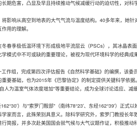
的长期危害，凸显及早且持续推动气候减缓行动的迫切性，对科
，将影响从高空到地表的大气气流与温度结构。40多年来，她针
互作用的理解。
冬春季极低温环境下形成极地平流层云（PSCs），其冰晶表面
化学模式中不可或缺的重要理论，被视为现代环境科学的经典成
CC第一工作组，完成第四次评估报告《自然科学基础》的编撰，该委
重要基础，也为2015年《巴黎协定》的制定提供关键科学依据
源自人为温室气体浓度增加
"
等重要结论，成为全球讨论适应、减
162°30′）与
"
索罗门鞍部
"
（南纬78°23′、东经162°39′
科学家而言，此殊荣别具意义。除科学研究外，索罗门教授长年
进行简报，并多次赴美国国会就气候与大气议题作证，积极推动