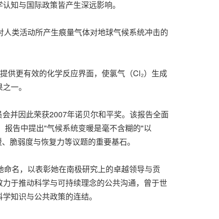
学认知与国际政策皆产生深远影响。
对人类活动所产生痕量气体对地球气候系统冲击的
提供更有效的化学反应界面，使氯气（Cl₂）生成
果之一。
员会并因此荣获2007年诺贝尔和平奖。该报告全面
。报告中提出
"
气候系统变暖是毫不含糊的
"
以
缓、脆弱度与恢复力等议题的重要基石。
）正式以她命名，以表彰她在南极研究上的卓越领导与贡
致力于推动科学与可持续理念的公共沟通，曾于世
科学知识与公共政策的连结。