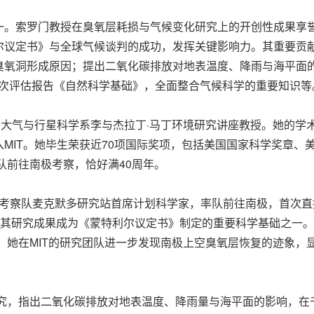
一。索罗门教授在臭氧层耗损与气候变化研究上的开创性成果享
议定书》与全球气候谈判的成功，发挥关键影响力。其重要贡献
臭氧洞形成原因；提出二氧化碳排放对地表温度、降雨与海平面
四次评估报告《自然科学基础》，全面整合气候科学的重要知识等
、大气与行星科学系李与杰拉丁·马丁环境研究讲座教授。她的学
年加入MIT。她毕生荣获近70项国际奖项，包括美国国家科学奖章、
队前往南极考察，恰好满40周年。
家臭氧考察队麦克默多研究站首席计划科学家，率队前往南极，首次
。其研究成果成为《蒙特利尔议定书》制定的重要科学基础之一
年，她在MIT的研究团队进一步发现南极上空臭氧层恢复的迹象，
研究，指出二氧化碳排放对地表温度、降雨量与海平面的影响，