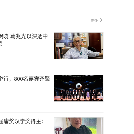
更多
揭晓 葛兆光以深透中
荣
举行，800名嘉宾齐聚
届唐奖汉学奖得主：