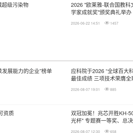
减超级污染物
2026 "欧莱雅-联合国
学家成就奖"颁奖典礼举办
2026-06-22 14:51
1457
持续发展能力的企业”榜单
应科院于2026 “全球百大
最佳成绩 三项技术荣膺全
2026-08-07 19:01
885
5认可资质
双冠加冕！兆芯开胜KH‑500
光杯" 专题赛一等奖、总
2026-08-07 12:30
658