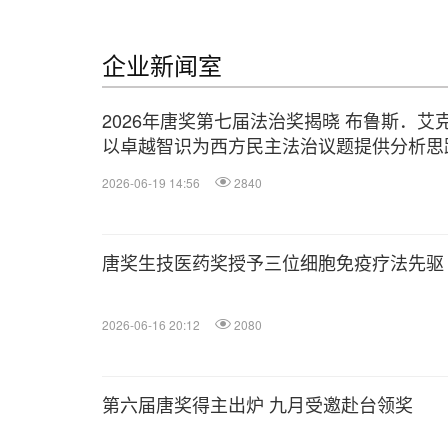
企业新闻室
2026年唐奖第七届法治奖揭晓 布鲁斯．艾
以卓越智识为西方民主法治议题提供分析思
2026-06-19 14:56
2840
唐奖生技医药奖授予三位细胞免疫疗法先驱
2026-06-16 20:12
2080
第六届唐奖得主出炉 九月受邀赴台领奖