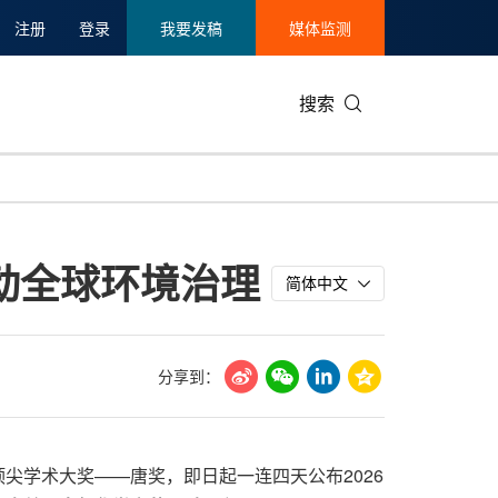
注册
登录
我要发稿
媒体监测
搜索
可持续发展
IT科技与互联网
日本
中国国际
零售业
韩国
动全球环境治理
碳中和
娱乐时尚与艺术
新加坡
企业扩张
环境
泰国
简体中文
新质生产力
健康与医疗制药
财报
农业与制
美国临床肿瘤学会(ASCO)
通信业
企业社会
旅游与酒
分享到：
世界杯
会展
中国国际
房地产建
顶尖学术大奖——唐奖，即日起一连四天公布2026