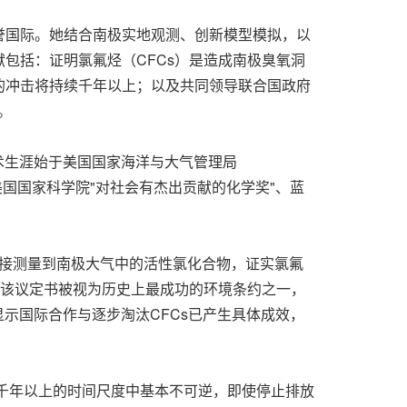
誉国际。她结合南极实地观测、创新模型模拟，以
包括：证明氯氟烃（CFCs）是造成南极臭氧洞
的冲击将持续千年以上；以及共同领导联合国政府
。
术生涯始于美国国家海洋与大气管理局
美国国家科学院
"
对社会有杰出贡献的化学奖
"
、蓝
直接测量到南极大气中的活性氯化合物，证实氯氟
。该议定书被视为历史上最成功的环境条约之一，
显示国际合作与逐步淘汰CFCs已产生具体成效，
在千年以上的时间尺度中基本不可逆，即使停止排放