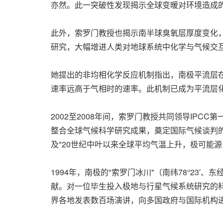
亦然。此一突破性发现揭示全球变暖对环境造成
此外，索罗门教授也揭示南半球臭氧层厚度变化
研究，大幅增进人类对地球系统中化学与气候交
她提出的非均相化学反应机制指出，南极平流层在
速率远高于气相时的速率。此机制已成为平流层
2002至2008年间，索罗门教授共同领导IP
整合全球气候科学研究成果，奠定国际气候谈判的
及
"
20世纪中叶以来全球平均气温上升，极可能
1994年，南极的
"
索罗门冰川
"
（南纬78°23′、东经
献。对一位毕生投入极地与行星气候系统研究的
界各地发表数百场演讲，向多国政府与国际机构