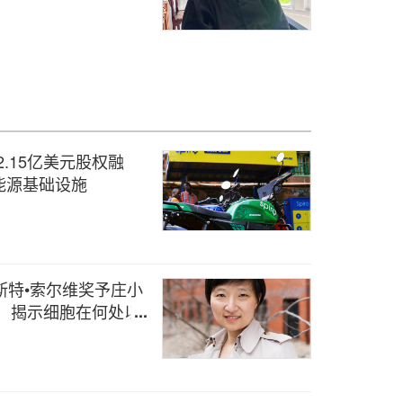
2.15亿美元股权融
能源基础设施
斯特•索尔维奖予庄小
，揭示细胞在何处以
化