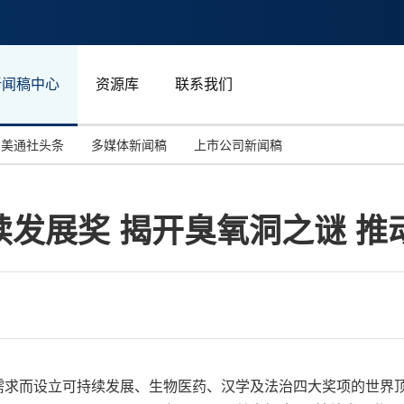
新闻稿中心
资源库
联系我们
美通社头条
多媒体新闻稿
上市公司新闻稿
国际消费电子展(CES)
汽车与交通
中国大陆
发展奖 揭开臭氧洞之谜 推
投资并购
能源化工与环保
马来西亚
世界移动通信大会
教育与人力资源
澳大利亚
人工智能
体育
汉诺威工业博览会
广告营销传媒
纪全球需求而设立可持续发展、生物医药、汉学及法治四大奖项的世界