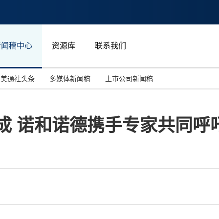
新闻稿中心
资源库
联系我们
美通社头条
多媒体新闻稿
上市公司新闻稿
国际消费电子展(CES)
汽车与交通
中国大陆
成 诺和诺德携手专家共同呼
投资并购
能源化工与环保
马来西亚
世界移动通信大会
教育与人力资源
澳大利亚
人工智能
体育
汉诺威工业博览会
广告营销传媒