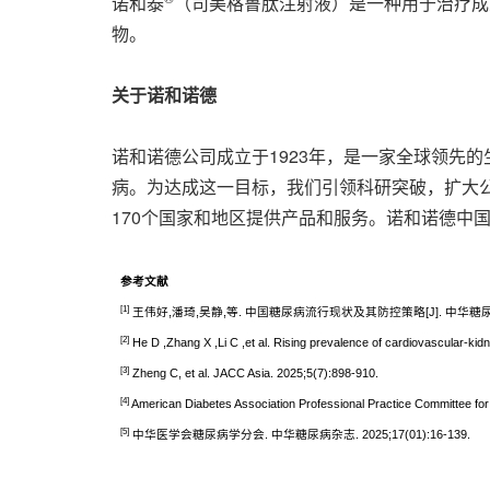
诺和泰
（司美格鲁肽注射液）是一种用于治疗成
物。
关于诺和诺德
诺和诺德公司成立于1923年，是一家全球领先的
病。为达成这一目标，我们引领科研突破，扩大公
170个国家和地区提供产品和服务。诺和诺德中
参考文献
[1]
王伟好,潘琦,吴静,等. 中国糖尿病流行现状及其防控策略[J]. 中华糖尿病杂志,
[2]
He D ,Zhang X ,Li C ,et al. Rising prevalence of cardiovascular-kid
[3]
Zheng C, et al. JACC Asia. 2025;5(7):898-910.
[4]
American Diabetes Association Professional Practice Committee for
[5]
中华医学会糖尿病学分会. 中华糖尿病杂志. 2025;17(01):16-139.