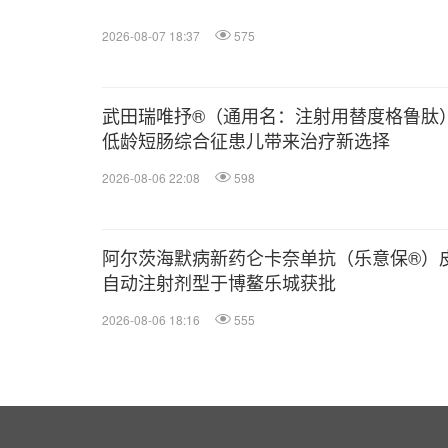
2026-08-07 18:37
575
武田瑞唯抒®（通用名：注射用替度格鲁肽
低龄短肠综合征患儿带来治疗新选择
2026-08-06 22:08
598
阿尔茨海默病新药仑卡奈单抗（乐意保®）
自动注射剂型于博鳌乐城获批
2026-08-06 18:16
555