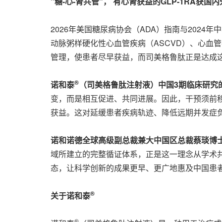
"糖-心-肾共管"， 有心肾获益的GLP-1RA获
2026年美国糖尿病协会（ADA）指南与2024
动脉粥样硬化性心血管疾病（ASCVD）、心血管
管理，使患者尽早获益，而司美格鲁肽正是达成
®
诺和泰
（司美格鲁肽注射液）中国3期临床研究
变，而是相互促进、共同进展。因此，干预须前移
获益。这对延缓患者疾病轨迹、降低远期并发症负
诺和诺德全球高级副总裁兼大中国区总裁蔡琰博
域所建立的完整循证体系，正是这一理念从学术
态，让科学创新的成果更早、更广地惠及中国患者，与
®
关于诺和泰
®