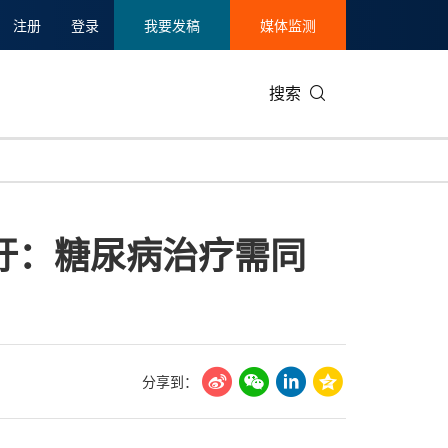
注册
登录
我要发稿
媒体监测
搜索
可持续发展
IT科技与互联网
日本
中国国际
零售业
韩国
吁：糖尿病治疗需同
碳中和
娱乐时尚与艺术
新加坡
企业扩张
环境
泰国
新质生产力
健康与医疗制药
财报
农业与制
美国临床肿瘤学会(ASCO)
通信业
企业社会
旅游与酒
世界杯
会展
中国国际
房地产建
分享到：