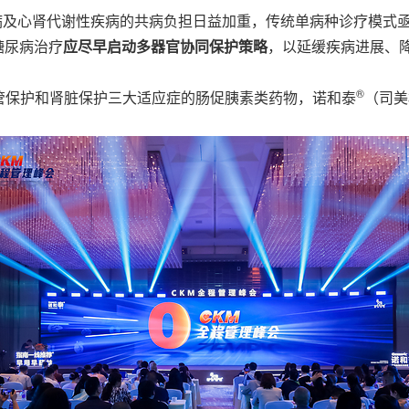
糖尿病及心肾代谢性疾病的共病负担日益加重，传统单病种诊疗模式亟待
糖尿病治疗
应尽早启动多器官协同保护策略
，以延缓疾病进展、
®
管保护和肾脏保护三大适应症的肠促胰素类药物，诺和泰
（司美