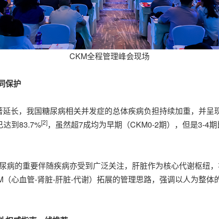
CKM全程管理峰会现场
同保护
著延长，我国糖尿病相关并发症的总体疾病负担持续加重，并呈
[2]
到83.7%
，虽然超7成均为早期（CKM0-2期），但是3-
糖尿病的重要伴随疾病亦受到广泛关注，肝脏作为核心代谢枢纽
LM（心血管-肾脏-肝脏-代谢）拓展的管理思路，强调以人为整