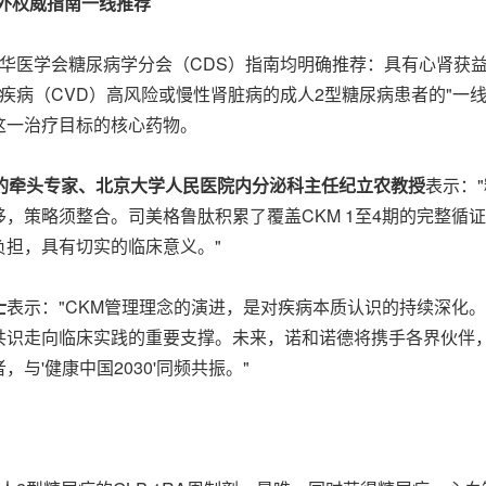
国内外权威指南一线推荐
年中华医学会糖尿病学分会（CDS）指南均明确推荐：具有心肾获益
疾病（CVD）高风险或慢性肾脏病的成人2型糖尿病患者的"一线
这一治疗目标的核心药物。
的牵头专家、北京大学人民医院内分泌科主任纪立农教授
表示：
，策略须整合。司美格鲁肽积累了覆盖CKM 1至4期的完整循
担，具有切实的临床意义。"
士
表示："CKM管理理念的演进，是对疾病本质认识的持续深化
共识走向临床实践的重要支撑。未来，诺和诺德将携手各界伙伴
'健康中国2030'同频共振。"